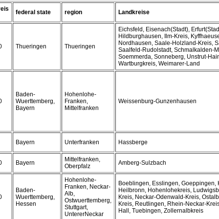
eis
federal state
region
Landkreise
Eichsfeld, Eisenach(Stadt), Erfurt(Stad
Hildburghausen, Ilm-Kreis, Kyffhaeuse
Nordhausen, Saale-Holzland-Kreis, Sa
0
Thueringen
Thueringen
Saalfeld-Rudolstadt, Schmalkalden-M
Soemmerda, Sonneberg, Unstrut-Hain
Wartburgkreis, Weimarer-Land
Baden-
Hohenlohe-
0
Wuerttemberg,
Franken,
Weissenburg-Gunzenhausen
Bayern
Mittelfranken
Bayern
Unterfranken
Hassberge
Mittelfranken,
0
Bayern
Amberg-Sulzbach
Oberpfalz
Hohenlohe-
Boeblingen, Esslingen, Goeppingen,
Franken, Neckar-
Baden-
Heilbronn, Hohenlohekreis, Ludwigsb
Alb,
0
Wuerttemberg,
Kreis, Neckar-Odenwald-Kreis, Ostalb
Ostwuerttemberg,
Hessen
Kreis, Reutlingen, Rhein-Neckar-Krei
Stuttgart,
Hall, Tuebingen, Zollernalbkreis
UntererNeckar