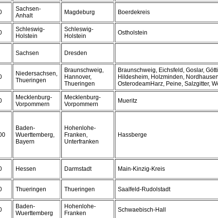
Sachsen-
0
Magdeburg
Boerdekreis
Anhalt
Schleswig-
Schleswig-
0
Ostholstein
Holstein
Holstein
Sachsen
Dresden
Braunschweig,
Braunschweig, Eichsfeld, Goslar, Gött
Niedersachsen,
0
Hannover,
Hildesheim, Holzminden, Nordhausen
Thueringen
Thueringen
OsterodeamHarz, Peine, Salzgitter, Wo
Mecklenburg-
Mecklenburg-
0
Mueritz
Vorpommern
Vorpommern
Baden-
Hohenlohe-
00
Wuerttemberg,
Franken,
Hassberge
Bayern
Unterfranken
0
Hessen
Darmstadt
Main-Kinzig-Kreis
0
Thueringen
Thueringen
Saalfeld-Rudolstadt
Baden-
Hohenlohe-
0
Schwaebisch-Hall
Wuerttemberg
Franken