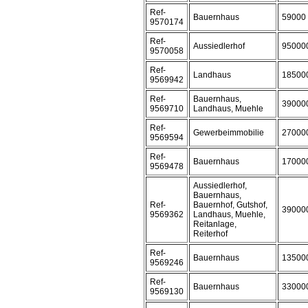
Ref-
Bauernhaus
59000
9570174
Ref-
Aussiedlerhof
95000
9570058
Ref-
Landhaus
18500
9569942
Ref-
Bauernhaus,
39000
9569710
Landhaus, Muehle
Ref-
Gewerbeimmobilie
27000
9569594
Ref-
Bauernhaus
17000
9569478
Aussiedlerhof,
Bauernhaus,
Ref-
Bauernhof, Gutshof,
39000
9569362
Landhaus, Muehle,
Reitanlage,
Reiterhof
Ref-
Bauernhaus
13500
9569246
Ref-
Bauernhaus
33000
9569130