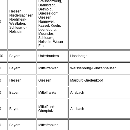
Braunschweig,
Darmstadt,
Detmold,
Hessen,
Duesseldorf,
Niedersachsen,
Giessen,
Nordrhein-
0
Hannover,
Westfalen,
Kassel, Koeln,
Schleswig-
Lueneburg,
Holstein
Muenster,
Schleswig-
Holstein, Weser-
Ems
00
Bayern
Unterfranken
Hassberge
0
Bayern
Mittelfranken
Weissenburg-Gunzenhausen
0
Hessen
Giessen
Marburg-Biedenkopf
0
Bayern
Mittelfranken
Ansbach
Mittelfranken,
0
Bayern
Ansbach
Oberpfalz
0
Bayern
Mittelfranken