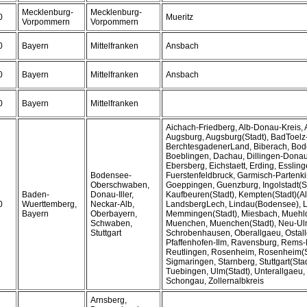
Mecklenburg-
Mecklenburg-
0
Mueritz
Vorpommern
Vorpommern
0
Bayern
Mittelfranken
Ansbach
0
Bayern
Mittelfranken
Ansbach
0
Bayern
Mittelfranken
Aichach-Friedberg, Alb-Donau-Kreis, A
Augsburg, Augsburg(Stadt), BadToelz
BerchtesgadenerLand, Biberach, Bod
Boeblingen, Dachau, Dillingen-Dona
Ebersberg, Eichstaett, Erding, Essling
Bodensee-
Fuerstenfeldbruck, Garmisch-Partenki
Oberschwaben,
Goeppingen, Guenzburg, Ingolstadt(St
Baden-
Donau-Iller,
Kaufbeuren(Stadt), Kempten(Stadt)(Al
0
Wuerttemberg,
Neckar-Alb,
LandsbergLech, Lindau(Bodensee), 
Bayern
Oberbayern,
Memmingen(Stadt), Miesbach, Muehld
Schwaben,
Muenchen, Muenchen(Stadt), Neu-Ul
Stuttgart
Schrobenhausen, Oberallgaeu, Ostal
Pfaffenhofen-Ilm, Ravensburg, Rems-
Reutlingen, Rosenheim, Rosenheim(S
Sigmaringen, Starnberg, Stuttgart(Stad
Tuebingen, Ulm(Stadt), Unterallgaeu,
Schongau, Zollernalbkreis
Arnsberg,