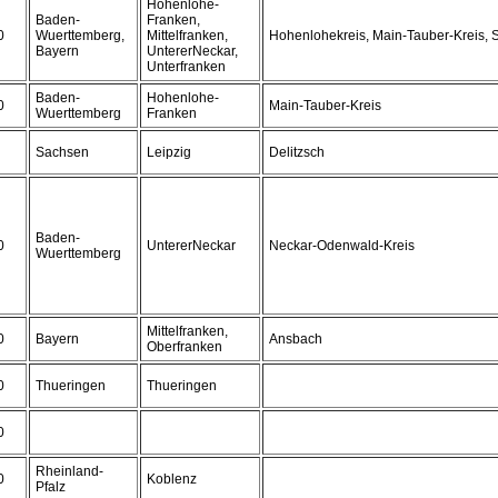
Hohenlohe-
Baden-
Franken,
0
Wuerttemberg,
Mittelfranken,
Hohenlohekreis, Main-Tauber-Kreis, 
Bayern
UntererNeckar,
Unterfranken
Baden-
Hohenlohe-
0
Main-Tauber-Kreis
Wuerttemberg
Franken
Sachsen
Leipzig
Delitzsch
Baden-
0
UntererNeckar
Neckar-Odenwald-Kreis
Wuerttemberg
Mittelfranken,
0
Bayern
Ansbach
Oberfranken
0
Thueringen
Thueringen
0
Rheinland-
0
Koblenz
Pfalz