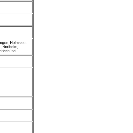
ingen, Helmstedt,
, Northeim,
lfenbüttel