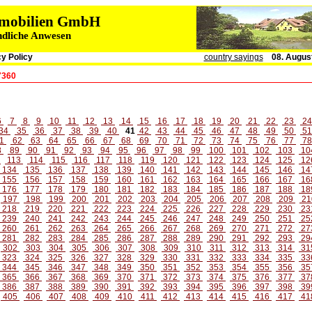
immobilien GmbH
ndliche Anwesen
y Policy
country sayings
08. Augus
7360
6
7
8
9
10
11
12
13
14
15
16
17
18
19
20
21
22
23
2
34
35
36
37
38
39
40
41
42
43
44
45
46
47
48
49
50
5
1
62
63
64
65
66
67
68
69
70
71
72
73
74
75
76
77
7
8
89
90
91
92
93
94
95
96
97
98
99
100
101
102
103
10
2
113
114
115
116
117
118
119
120
121
122
123
124
125
12
134
135
136
137
138
139
140
141
142
143
144
145
146
14
155
156
157
158
159
160
161
162
163
164
165
166
167
16
176
177
178
179
180
181
182
183
184
185
186
187
188
18
197
198
199
200
201
202
203
204
205
206
207
208
209
21
218
219
220
221
222
223
224
225
226
227
228
229
230
23
239
240
241
242
243
244
245
246
247
248
249
250
251
25
260
261
262
263
264
265
266
267
268
269
270
271
272
27
281
282
283
284
285
286
287
288
289
290
291
292
293
29
302
303
304
305
306
307
308
309
310
311
312
313
314
31
323
324
325
326
327
328
329
330
331
332
333
334
335
33
344
345
346
347
348
349
350
351
352
353
354
355
356
35
365
366
367
368
369
370
371
372
373
374
375
376
377
37
386
387
388
389
390
391
392
393
394
395
396
397
398
39
405
406
407
408
409
410
411
412
413
414
415
416
417
41