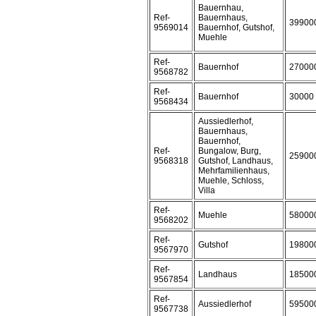
Bauernhau,
Ref-
Bauernhaus,
39900
9569014
Bauernhof, Gutshof,
Muehle
Ref-
Bauernhof
27000
9568782
Ref-
Bauernhof
30000
9568434
Aussiedlerhof,
Bauernhaus,
Bauernhof,
Ref-
Bungalow, Burg,
25900
9568318
Gutshof, Landhaus,
Mehrfamilienhaus,
Muehle, Schloss,
Villa
Ref-
Muehle
58000
9568202
Ref-
Gutshof
19800
9567970
Ref-
Landhaus
18500
9567854
Ref-
Aussiedlerhof
59500
9567738