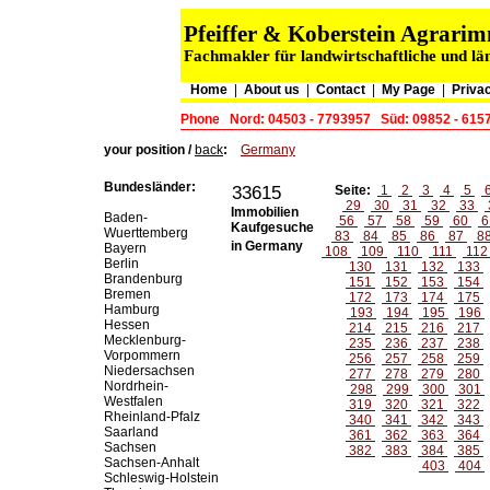
Pfeiffer & Koberstein Agrar
Fachmakler für landwirtschaftliche und lä
Home
|
About us
|
Contact
|
My Page
|
Privac
Phone
Nord: 04503 - 7793957
Süd: 09852 - 615
your position /
back
:
Germany
Bundesländer:
33615
Seite:
1
2
3
4
5
29
30
31
32
33
Immobilien
Baden-
56
57
58
59
60
6
Kaufgesuche
Wuerttemberg
83
84
85
86
87
8
in Germany
Bayern
108
109
110
111
11
Berlin
130
131
132
133
Brandenburg
151
152
153
154
Bremen
172
173
174
175
Hamburg
193
194
195
196
Hessen
214
215
216
217
Mecklenburg-
235
236
237
238
Vorpommern
256
257
258
259
Niedersachsen
277
278
279
280
Nordrhein-
298
299
300
301
Westfalen
319
320
321
322
Rheinland-Pfalz
340
341
342
343
Saarland
361
362
363
364
Sachsen
382
383
384
385
Sachsen-Anhalt
403
404
Schleswig-Holstein