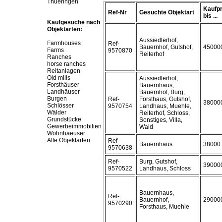
Thueringen
Kaufpr
Ref-Nr
Gesuchte Objektart
bis ...
Kaufgesuche nach
Objektarten:
Aussiedlerhof,
Farmhouses
Ref-
Bauernhof, Gutshof,
45000
Farms
9570870
Reiterhof
Ranches
horse ranches
Reitanlagen
Old mills
Aussiedlerhof,
Forsthäuser
Bauernhaus,
Landhäuser
Bauernhof, Burg,
Burgen
Ref-
Forsthaus, Gutshof,
38000
Schlösser
9570754
Landhaus, Muehle,
Wälder
Reiterhof, Schloss,
Grundstücke
Sonstiges, Villa,
Gewerbeimmobilien
Wald
Wohnhaeuser
Alle Objektarten
Ref-
Bauernhaus
38000
9570638
Ref-
Burg, Gutshof,
39000
9570522
Landhaus, Schloss
Bauernhaus,
Ref-
Bauernhof,
29000
9570290
Forsthaus, Muehle