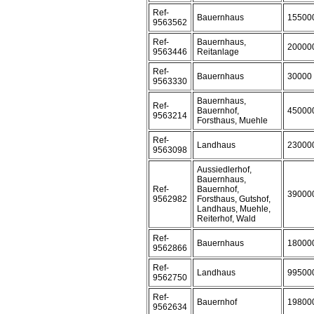
Ref-
Bauernhaus
15500
9563562
Ref-
Bauernhaus,
20000
9563446
Reitanlage
Ref-
Bauernhaus
30000
9563330
Bauernhaus,
Ref-
Bauernhof,
45000
9563214
Forsthaus, Muehle
Ref-
Landhaus
23000
9563098
Aussiedlerhof,
Bauernhaus,
Ref-
Bauernhof,
39000
9562982
Forsthaus, Gutshof,
Landhaus, Muehle,
Reiterhof, Wald
Ref-
Bauernhaus
18000
9562866
Ref-
Landhaus
99500
9562750
Ref-
Bauernhof
19800
9562634