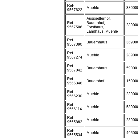
Ref-
Muehle
38000
9567622
Aussiedlerhof,
Ref-
Bauernhof,
28900
9567506
Forsthaus,
Landhaus, Muehle
Ref-
Bauernhaus
36900
9567390
Ref-
Muehle
28900
9567274
Ref-
Bauernhaus
59000
9567042
Ref-
Bauernhof
15000
9566346
Ref-
Muehle
23900
9566230
Ref-
Muehle
58000
9566114
Ref-
Muehle
28900
9565882
Ref-
Muehle
49500
9565534