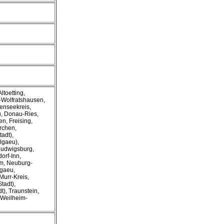
ltoetting,
-Wolfratshausen,
enseekreis,
u, Donau-Ries,
en, Freising,
rchen,
adt),
lgaeu),
Ludwigsburg,
orf-Inn,
m, Neuburg-
lgaeu,
Murr-Kreis,
tadt),
t), Traunstein,
 Weilheim-