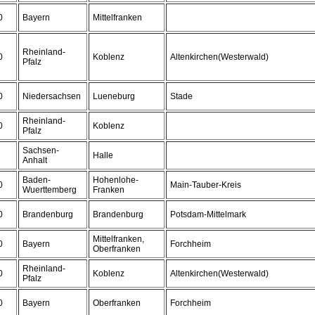
0
Bayern
Mittelfranken
Rheinland-
0
Koblenz
Altenkirchen(Westerwald)
Pfalz
0
Niedersachsen
Lueneburg
Stade
Rheinland-
0
Koblenz
Pfalz
Sachsen-
Halle
Anhalt
Baden-
Hohenlohe-
0
Main-Tauber-Kreis
Wuerttemberg
Franken
0
Brandenburg
Brandenburg
Potsdam-Mittelmark
Mittelfranken,
0
Bayern
Forchheim
Oberfranken
Rheinland-
0
Koblenz
Altenkirchen(Westerwald)
Pfalz
0
Bayern
Oberfranken
Forchheim