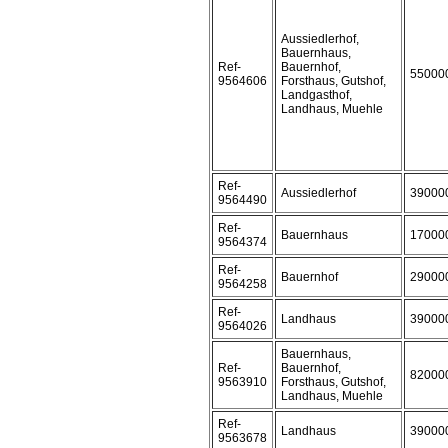
Aussiedlerhof,
Bauernhaus,
Ref-
Bauernhof,
55000
9564606
Forsthaus, Gutshof,
Landgasthof,
Landhaus, Muehle
Ref-
Aussiedlerhof
39000
9564490
Ref-
Bauernhaus
17000
9564374
Ref-
Bauernhof
29000
9564258
Ref-
Landhaus
39000
9564026
Bauernhaus,
Ref-
Bauernhof,
82000
9563910
Forsthaus, Gutshof,
Landhaus, Muehle
Ref-
Landhaus
39000
9563678