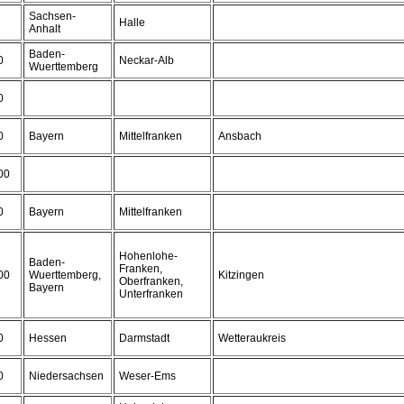
Sachsen-
Halle
Anhalt
Baden-
0
Neckar-Alb
Wuerttemberg
0
0
Bayern
Mittelfranken
Ansbach
00
0
Bayern
Mittelfranken
Hohenlohe-
Baden-
Franken,
00
Wuerttemberg,
Kitzingen
Oberfranken,
Bayern
Unterfranken
0
Hessen
Darmstadt
Wetteraukreis
0
Niedersachsen
Weser-Ems