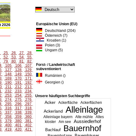
Europäische Union (EU)
t 2026
Deutschland (204)
Österreich (7)
Kroatien (1)
Polen (3)
Ungarn (5)
4
25
26
27
28
1
52
53
54
55
8
79
80
81
82
Forst- / Landwirtschaft
4
105
106
107
subventioniert
6
127
128
129
7
148
149
150
Rumänien ()
8
169
170
171
Georgien ()
9
190
191
192
0
211
212
213
1
232
233
234
2
253
254
255
Unsere häufigsten Suchbegriffe
3
274
275
276
Acker
Ackerfläche
Ackerflächen
4
295
296
297
Alleinlage
5
316
317
318
Ackerland
6
337
338
339
7
358
359
360
Alleinlage bayern
Alte mühle
Altes
8
379
380
381
Aussiedlerhof
kloster
Am see
9
400
401
402
Bauernhof
8
419
420
421
Bachlauf
Bauernhäuser
Bauernhof nrw