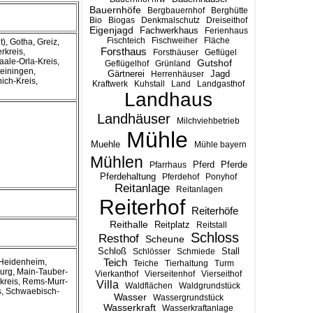
Bauernhöfe
Bergbauernhof
Berghütte
Bio
Biogas
Denkmalschutz
Dreiseithof
Eigenjagd
Fachwerkhaus
Ferienhaus
Fischteich
Fischweiher
Fläche
t), Gotha, Greiz,
Forsthaus
rkreis,
Forsthäuser
Geflügel
ale-Orla-Kreis,
Gutshof
Geflügelhof
Grünland
einingen,
Gärtnerei
Jagd
Herrenhäuser
ich-Kreis,
Kraftwerk
Kuhstall
Land
Landgasthof
Landhaus
Landhäuser
Milchviehbetrieb
Mühle
Muehle
Mühle bayern
Mühlen
Pferd
Pferde
Pfarrhaus
Pferdehaltung
Pferdehof
Ponyhof
Reitanlage
Reitanlagen
Reiterhof
Reiterhöfe
Reithalle
Reitplatz
Reitstall
Schloss
Resthof
Scheune
Stall
Schloß
Schlösser
Schmiede
Teich
 Heidenheim,
Teiche
Tierhaltung
Turm
urg, Main-Tauber-
Vierkanthof
Vierseitenhof
Vierseithof
kreis, Rems-Murr-
Villa
Waldflächen
Waldgrundstück
s, Schwaebisch-
Wasser
Wassergrundstück
Wasserkraft
Wasserkraftanlage