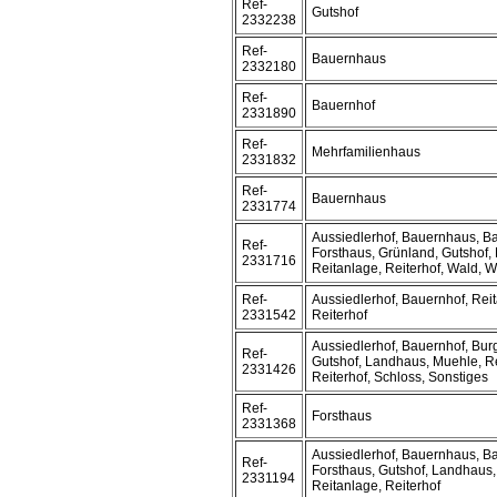
Ref-
Gutshof
2332238
Ref-
Bauernhaus
2332180
Ref-
Bauernhof
2331890
Ref-
Mehrfamilienhaus
2331832
Ref-
Bauernhaus
2331774
Aussiedlerhof, Bauernhaus, B
Ref-
Forsthaus, Grünland, Gutshof,
2331716
Reitanlage, Reiterhof, Wald, 
Ref-
Aussiedlerhof, Bauernhof, Rei
2331542
Reiterhof
Aussiedlerhof, Bauernhof, Burg
Ref-
Gutshof, Landhaus, Muehle, R
2331426
Reiterhof, Schloss, Sonstiges
Ref-
Forsthaus
2331368
Aussiedlerhof, Bauernhaus, B
Ref-
Forsthaus, Gutshof, Landhaus,
2331194
Reitanlage, Reiterhof