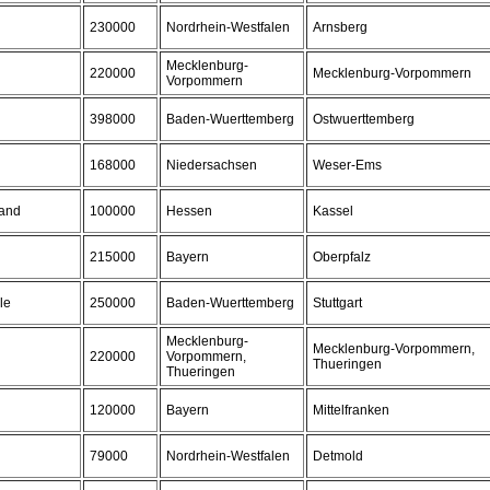
230000
Nordrhein-Westfalen
Arnsberg
Mecklenburg-
220000
Mecklenburg-Vorpommern
Vorpommern
398000
Baden-Wuerttemberg
Ostwuerttemberg
168000
Niedersachsen
Weser-Ems
land
100000
Hessen
Kassel
215000
Bayern
Oberpfalz
le
250000
Baden-Wuerttemberg
Stuttgart
Mecklenburg-
Mecklenburg-Vorpommern,
220000
Vorpommern,
Thueringen
Thueringen
120000
Bayern
Mittelfranken
79000
Nordrhein-Westfalen
Detmold