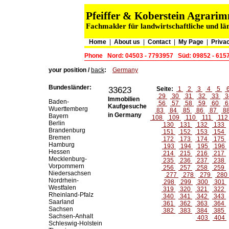
Pfeiffer & Koberstein Agrar
Fachmakler für landwirtschaftliche und lä
Home
|
About us
|
Contact
|
My Page
|
Privac
Phone
Nord: 04503 - 7793957
Süd: 09852 - 615
your position /
back
:
Germany
Bundesländer:
33623
Seite:
1
2
3
4
5
29
30
31
32
33
3
Immobilien
Baden-
56
57
58
59
60
6
Kaufgesuche
Wuerttemberg
83
84
85
86
87
8
in Germany
Bayern
108
109
110
111
11
Berlin
130
131
132
133
Brandenburg
151
152
153
154
Bremen
172
173
174
175
Hamburg
193
194
195
196
Hessen
214
215
216
217
Mecklenburg-
235
236
237
238
Vorpommern
256
257
258
259
Niedersachsen
277
278
279
280
Nordrhein-
298
299
300
301
Westfalen
319
320
321
322
Rheinland-Pfalz
340
341
342
343
Saarland
361
362
363
364
Sachsen
382
383
384
385
Sachsen-Anhalt
403
404
Schleswig-Holstein