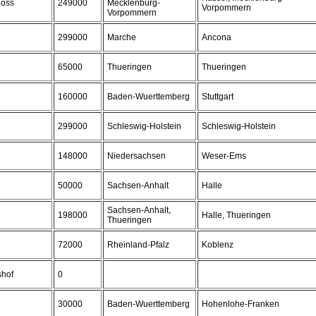
loss
249000
Mecklenburg-
Vorpommern
Vorpommern
299000
Marche
Ancona
65000
Thueringen
Thueringen
160000
Baden-Wuerttemberg
Stuttgart
299000
Schleswig-Holstein
Schleswig-Holstein
148000
Niedersachsen
Weser-Ems
50000
Sachsen-Anhalt
Halle
Sachsen-Anhalt,
198000
Halle, Thueringen
Thueringen
72000
Rheinland-Pfalz
Koblenz
shof
0
30000
Baden-Wuerttemberg
Hohenlohe-Franken