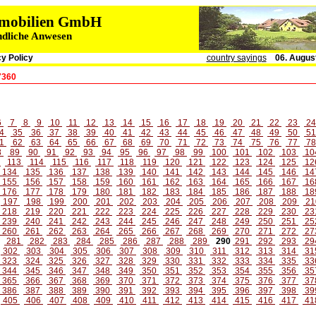
immobilien GmbH
ndliche Anwesen
y Policy
country sayings
06. Augus
7360
6
7
8
9
10
11
12
13
14
15
16
17
18
19
20
21
22
23
2
4
35
36
37
38
39
40
41
42
43
44
45
46
47
48
49
50
5
1
62
63
64
65
66
67
68
69
70
71
72
73
74
75
76
77
7
8
89
90
91
92
93
94
95
96
97
98
99
100
101
102
103
10
2
113
114
115
116
117
118
119
120
121
122
123
124
125
12
134
135
136
137
138
139
140
141
142
143
144
145
146
14
155
156
157
158
159
160
161
162
163
164
165
166
167
16
176
177
178
179
180
181
182
183
184
185
186
187
188
18
197
198
199
200
201
202
203
204
205
206
207
208
209
21
218
219
220
221
222
223
224
225
226
227
228
229
230
23
239
240
241
242
243
244
245
246
247
248
249
250
251
25
260
261
262
263
264
265
266
267
268
269
270
271
272
27
281
282
283
284
285
286
287
288
289
290
291
292
293
29
302
303
304
305
306
307
308
309
310
311
312
313
314
31
323
324
325
326
327
328
329
330
331
332
333
334
335
33
344
345
346
347
348
349
350
351
352
353
354
355
356
35
365
366
367
368
369
370
371
372
373
374
375
376
377
37
386
387
388
389
390
391
392
393
394
395
396
397
398
39
405
406
407
408
409
410
411
412
413
414
415
416
417
41