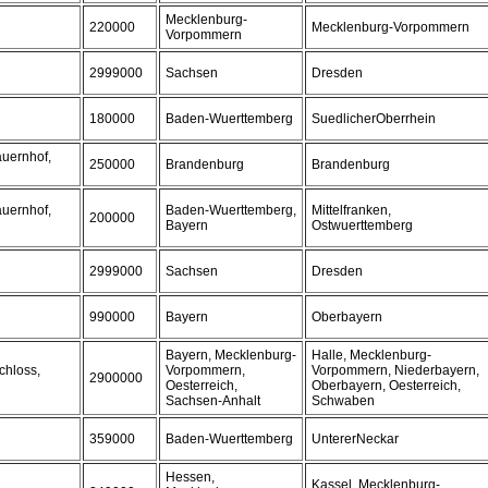
Mecklenburg-
220000
Mecklenburg-Vorpommern
Vorpommern
2999000
Sachsen
Dresden
180000
Baden-Wuerttemberg
SuedlicherOberrhein
auernhof,
250000
Brandenburg
Brandenburg
auernhof,
Baden-Wuerttemberg,
Mittelfranken,
200000
Bayern
Ostwuerttemberg
2999000
Sachsen
Dresden
990000
Bayern
Oberbayern
Bayern, Mecklenburg-
Halle, Mecklenburg-
chloss,
Vorpommern,
Vorpommern, Niederbayern,
2900000
Oesterreich,
Oberbayern, Oesterreich,
Sachsen-Anhalt
Schwaben
359000
Baden-Wuerttemberg
UntererNeckar
Hessen,
Kassel, Mecklenburg-