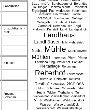
Bauernhöfe
Bergbauernhof
Berghütte
Landkreise
Bio
Biogas
Denkmalschutz
Dreiseithof
Eigenjagd
Fachwerkhaus
Ferienhaus
Fischteich
Fischweiher
Fläche
Forsthaus
Forsthäuser
Geflügel
Gutshof
Geflügelhof
Grünland
Gärtnerei
Jagd
Herrenhäuser
Unstrut-Hainich-
Kraftwerk
Kuhstall
Land
Landgasthof
Kreis
Landhaus
Landhäuser
Milchviehbetrieb
Mühle
Muehle
Mühle bayern
Mühlen
Pferd
Pferde
Pfarrhaus
Pferdehaltung
Pferdehof
Ponyhof
Steinfurt
Reitanlage
Reitanlagen
Reiterhof
Reiterhöfe
Reithalle
Reitplatz
Reitstall
Schloss
Resthof
Scheune
Stall
Schloß
Schlösser
Schmiede
Teich
Teiche
Tierhaltung
Turm
Freyung-
Vierkanthof
Vierseitenhof
Vierseithof
Grafenau
Villa
Waldflächen
Waldgrundstück
Wasser
Wassergrundstück
Wasserkraft
Wasserkraftanlage