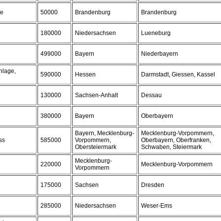
le
50000
Brandenburg
Brandenburg
180000
Niedersachsen
Lueneburg
499000
Bayern
Niederbayern
nlage,
590000
Hessen
Darmstadt, Giessen, Kassel
130000
Sachsen-Anhalt
Dessau
380000
Bayern
Oberbayern
Bayern, Mecklenburg-
Mecklenburg-Vorpommern,
ss
585000
Vorpommern,
Oberbayern, Oberfranken,
Obersteiermark
Schwaben, Steiermark
Mecklenburg-
220000
Mecklenburg-Vorpommern
Vorpommern
175000
Sachsen
Dresden
285000
Niedersachsen
Weser-Ems