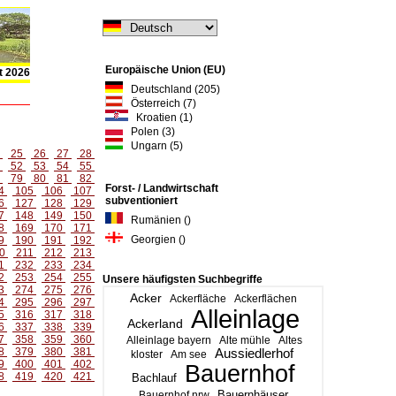
Europäische Union (EU)
t 2026
Deutschland (205)
Österreich (7)
Kroatien (1)
Polen (3)
Ungarn (5)
4
25
26
27
28
1
52
53
54
55
8
79
80
81
82
Forst- / Landwirtschaft
4
105
106
107
subventioniert
6
127
128
129
7
148
149
150
Rumänien ()
8
169
170
171
Georgien ()
9
190
191
192
0
211
212
213
1
232
233
234
2
253
254
255
Unsere häufigsten Suchbegriffe
3
274
275
276
Acker
Ackerfläche
Ackerflächen
4
295
296
297
Alleinlage
5
316
317
318
Ackerland
6
337
338
339
7
358
359
360
Alleinlage bayern
Alte mühle
Altes
8
379
380
381
Aussiedlerhof
kloster
Am see
9
400
401
402
Bauernhof
8
419
420
421
Bachlauf
Bauernhäuser
Bauernhof nrw