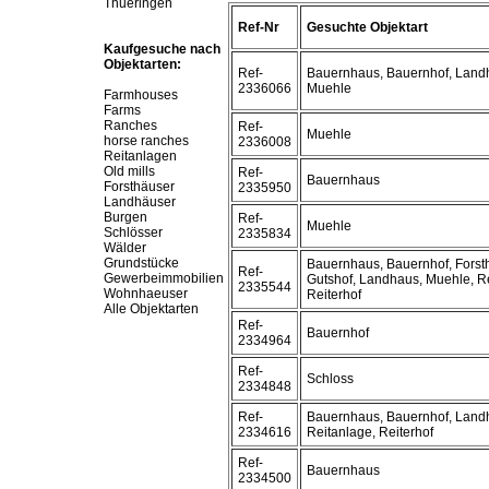
Thueringen
Ref-Nr
Gesuchte Objektart
Kaufgesuche nach
Objektarten:
Ref-
Bauernhaus, Bauernhof, Land
2336066
Muehle
Farmhouses
Farms
Ranches
Ref-
Muehle
horse ranches
2336008
Reitanlagen
Old mills
Ref-
Bauernhaus
Forsthäuser
2335950
Landhäuser
Burgen
Ref-
Muehle
Schlösser
2335834
Wälder
Grundstücke
Bauernhaus, Bauernhof, Forst
Ref-
Gewerbeimmobilien
Gutshof, Landhaus, Muehle, R
2335544
Wohnhaeuser
Reiterhof
Alle Objektarten
Ref-
Bauernhof
2334964
Ref-
Schloss
2334848
Ref-
Bauernhaus, Bauernhof, Land
2334616
Reitanlage, Reiterhof
Ref-
Bauernhaus
2334500