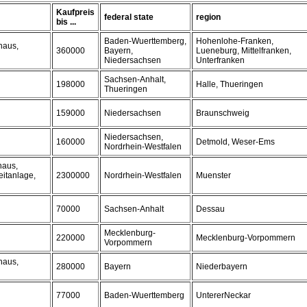
Kaufpreis
federal state
region
bis ...
Baden-Wuerttemberg,
Hohenlohe-Franken,
haus,
360000
Bayern,
Lueneburg, Mittelfranken,
Niedersachsen
Unterfranken
Sachsen-Anhalt,
198000
Halle, Thueringen
Thueringen
159000
Niedersachsen
Braunschweig
Niedersachsen,
160000
Detmold, Weser-Ems
Nordrhein-Westfalen
haus,
eitanlage,
2300000
Nordrhein-Westfalen
Muenster
70000
Sachsen-Anhalt
Dessau
Mecklenburg-
220000
Mecklenburg-Vorpommern
Vorpommern
haus,
280000
Bayern
Niederbayern
77000
Baden-Wuerttemberg
UntererNeckar