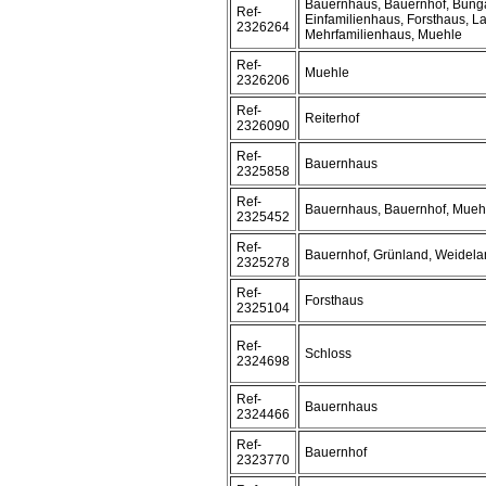
Bauernhaus, Bauernhof, Bung
Ref-
Einfamilienhaus, Forsthaus, L
2326264
Mehrfamilienhaus, Muehle
Ref-
Muehle
2326206
Ref-
Reiterhof
2326090
Ref-
Bauernhaus
2325858
Ref-
Bauernhaus, Bauernhof, Mueh
2325452
Ref-
Bauernhof, Grünland, Weidel
2325278
Ref-
Forsthaus
2325104
Ref-
Schloss
2324698
Ref-
Bauernhaus
2324466
Ref-
Bauernhof
2323770