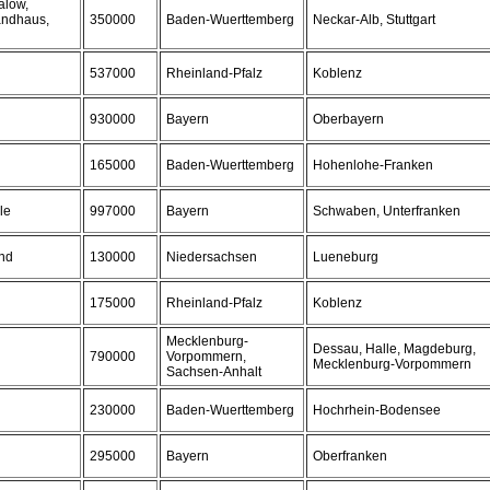
alow,
andhaus,
350000
Baden-Wuerttemberg
Neckar-Alb, Stuttgart
537000
Rheinland-Pfalz
Koblenz
930000
Bayern
Oberbayern
165000
Baden-Wuerttemberg
Hohenlohe-Franken
le
997000
Bayern
Schwaben, Unterfranken
and
130000
Niedersachsen
Lueneburg
175000
Rheinland-Pfalz
Koblenz
Mecklenburg-
Dessau, Halle, Magdeburg,
790000
Vorpommern,
Mecklenburg-Vorpommern
Sachsen-Anhalt
230000
Baden-Wuerttemberg
Hochrhein-Bodensee
295000
Bayern
Oberfranken