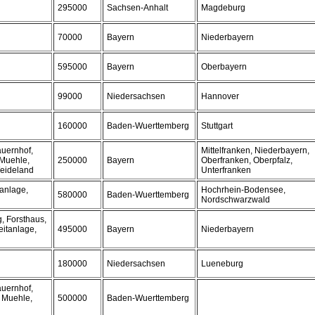
295000
Sachsen-Anhalt
Magdeburg
70000
Bayern
Niederbayern
595000
Bayern
Oberbayern
99000
Niedersachsen
Hannover
160000
Baden-Wuerttemberg
Stuttgart
auernhof,
Mittelfranken, Niederbayern,
 Muehle,
250000
Bayern
Oberfranken, Oberpfalz,
Weideland
Unterfranken
tanlage,
Hochrhein-Bodensee,
580000
Baden-Wuerttemberg
Nordschwarzwald
, Forsthaus,
eitanlage,
495000
Bayern
Niederbayern
180000
Niedersachsen
Lueneburg
auernhof,
 Muehle,
500000
Baden-Wuerttemberg