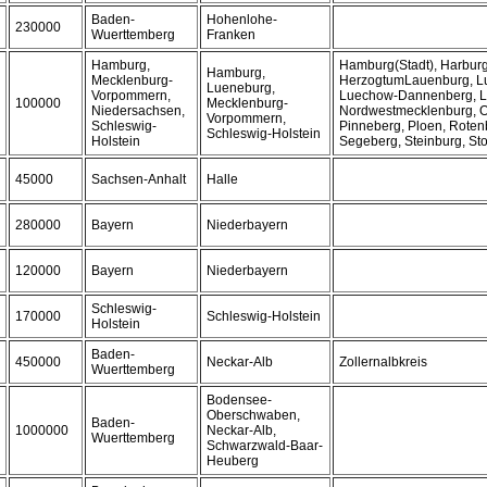
Baden-
Hohenlohe-
230000
Wuerttemberg
Franken
Hamburg,
Hamburg(Stadt), Harburg
Hamburg,
Mecklenburg-
HerzogtumLauenburg, Lu
Lueneburg,
Vorpommern,
Luechow-Dannenberg, L
100000
Mecklenburg-
Niedersachsen,
Nordwestmecklenburg, Os
Vorpommern,
Schleswig-
Pinneberg, Ploen, Rote
Schleswig-Holstein
Holstein
Segeberg, Steinburg, St
45000
Sachsen-Anhalt
Halle
280000
Bayern
Niederbayern
120000
Bayern
Niederbayern
Schleswig-
170000
Schleswig-Holstein
Holstein
Baden-
450000
Neckar-Alb
Zollernalbkreis
Wuerttemberg
Bodensee-
Oberschwaben,
Baden-
1000000
Neckar-Alb,
Wuerttemberg
Schwarzwald-Baar-
Heuberg