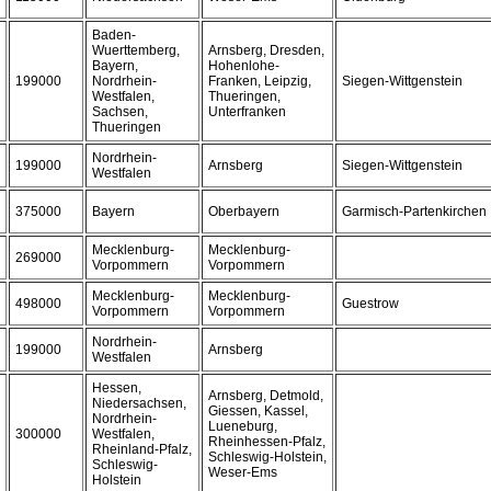
Baden-
Wuerttemberg,
Arnsberg, Dresden,
Bayern,
Hohenlohe-
199000
Nordrhein-
Franken, Leipzig,
Siegen-Wittgenstein
Westfalen,
Thueringen,
Sachsen,
Unterfranken
Thueringen
Nordrhein-
199000
Arnsberg
Siegen-Wittgenstein
Westfalen
375000
Bayern
Oberbayern
Garmisch-Partenkirchen
Mecklenburg-
Mecklenburg-
269000
Vorpommern
Vorpommern
Mecklenburg-
Mecklenburg-
498000
Guestrow
Vorpommern
Vorpommern
Nordrhein-
199000
Arnsberg
Westfalen
Hessen,
Arnsberg, Detmold,
Niedersachsen,
Giessen, Kassel,
Nordrhein-
Lueneburg,
300000
Westfalen,
Rheinhessen-Pfalz,
Rheinland-Pfalz,
Schleswig-Holstein,
Schleswig-
Weser-Ems
Holstein