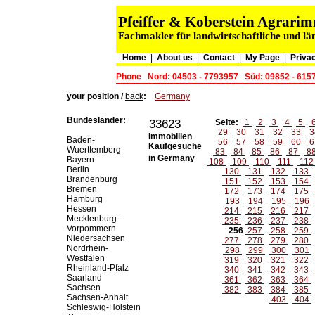
Pfeiffer & Koberstein Agrar
Fachmakler für landwirtschaftliche und lä
Home
|
About us
|
Contact
|
My Page
|
Privac
Phone
Nord: 04503 - 7793957
Süd: 09852 - 615
your position /
back
:
Germany
Bundesländer:
33623
Seite:
1
2
3
4
5
29
30
31
32
33
3
Immobilien
Baden-
56
57
58
59
60
6
Kaufgesuche
Wuerttemberg
83
84
85
86
87
8
in Germany
Bayern
108
109
110
111
11
Berlin
130
131
132
133
Brandenburg
151
152
153
154
Bremen
172
173
174
175
Hamburg
193
194
195
196
Hessen
214
215
216
217
Mecklenburg-
235
236
237
238
Vorpommern
256
257
258
259
Niedersachsen
277
278
279
280
Nordrhein-
298
299
300
301
Westfalen
319
320
321
322
Rheinland-Pfalz
340
341
342
343
Saarland
361
362
363
364
Sachsen
382
383
384
385
Sachsen-Anhalt
403
404
Schleswig-Holstein