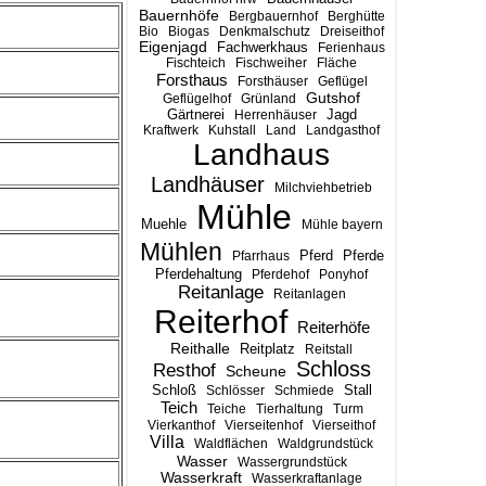
Bauernhöfe
Bergbauernhof
Berghütte
Bio
Biogas
Denkmalschutz
Dreiseithof
Eigenjagd
Fachwerkhaus
Ferienhaus
Fischteich
Fischweiher
Fläche
Forsthaus
Forsthäuser
Geflügel
Gutshof
Geflügelhof
Grünland
Gärtnerei
Jagd
Herrenhäuser
Kraftwerk
Kuhstall
Land
Landgasthof
Landhaus
Landhäuser
Milchviehbetrieb
Mühle
Muehle
Mühle bayern
Mühlen
Pferd
Pferde
Pfarrhaus
Pferdehaltung
Pferdehof
Ponyhof
Reitanlage
Reitanlagen
Reiterhof
Reiterhöfe
Reithalle
Reitplatz
Reitstall
Schloss
Resthof
Scheune
Stall
Schloß
Schlösser
Schmiede
Teich
Teiche
Tierhaltung
Turm
Vierkanthof
Vierseitenhof
Vierseithof
Villa
Waldflächen
Waldgrundstück
Wasser
Wassergrundstück
Wasserkraft
Wasserkraftanlage