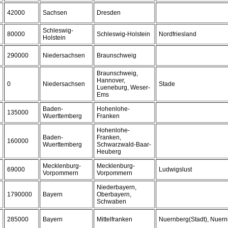
42000
Sachsen
Dresden
Schleswig-
80000
Schleswig-Holstein
Nordfriesland
Holstein
290000
Niedersachsen
Braunschweig
Braunschweig,
Hannover,
0
Niedersachsen
Stade
Lueneburg, Weser-
Ems
Baden-
Hohenlohe-
135000
Wuerttemberg
Franken
Hohenlohe-
Baden-
Franken,
160000
Wuerttemberg
Schwarzwald-Baar-
Heuberg
Mecklenburg-
Mecklenburg-
69000
Ludwigslust
Vorpommern
Vorpommern
Niederbayern,
1790000
Bayern
Oberbayern,
Schwaben
285000
Bayern
Mittelfranken
Nuernberg(Stadt), Nuer