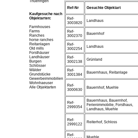
Thueringen
Ref-Nr
Gesuchte Objektart
Kaufgesuche nach
Objektarten:
Ref-
Landhaus
3003820
Farmhouses
Farms
Ref-
Bauernhof
Ranches
3002370
horse ranches
Reitanlagen
Ref-
Landhaus
Old mills
3002254
Forsthäuser
Landhäuser
Ref-
Grünland
Burgen
3002138
Schlösser
Wälder
Ref-
Bauernhaus, Reitanlage
Grundstücke
3001384
Gewerbeimmobilien
Wohnhaeuser
Ref-
Alle Objektarten
Bauernhof, Muehle
3000630
Bauernhaus, Bauernhof,
Ref-
Ferienimmobilie, Forsthaus,
2999354
Landhaus, Muehle
Ref-
Reiterhof, Schloss
2999122
Ref-
Muehle