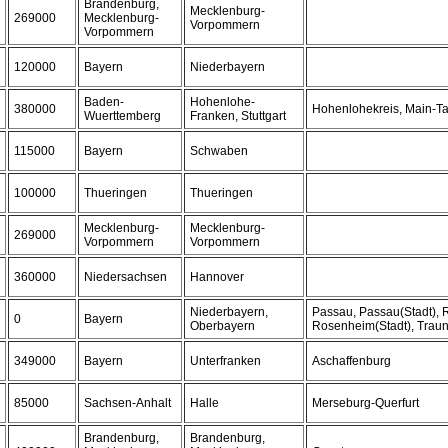
Brandenburg,
Mecklenburg-
269000
Mecklenburg-
Vorpommern
Vorpommern
120000
Bayern
Niederbayern
Baden-
Hohenlohe-
380000
Hohenlohekreis, Main-Ta
Wuerttemberg
Franken, Stuttgart
115000
Bayern
Schwaben
100000
Thueringen
Thueringen
Mecklenburg-
Mecklenburg-
269000
Vorpommern
Vorpommern
360000
Niedersachsen
Hannover
Niederbayern,
Passau, Passau(Stadt),
0
Bayern
Oberbayern
Rosenheim(Stadt), Traun
349000
Bayern
Unterfranken
Aschaffenburg
85000
Sachsen-Anhalt
Halle
Merseburg-Querfurt
Brandenburg,
Brandenburg,