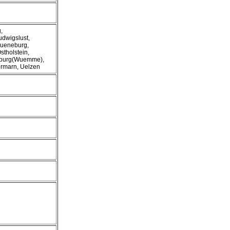
,
dwigslust,
ueneburg,
tholstein,
nburg(Wuemme),
ormarn, Uelzen