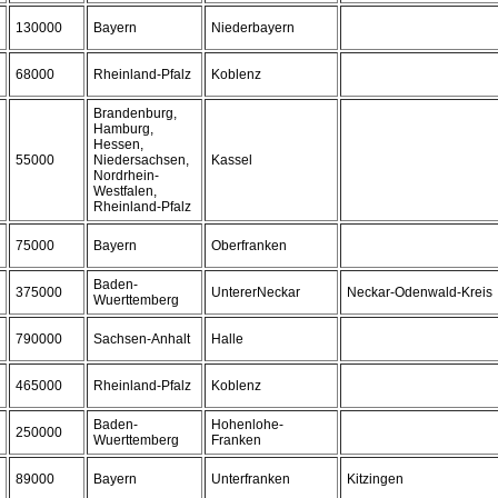
130000
Bayern
Niederbayern
68000
Rheinland-Pfalz
Koblenz
Brandenburg,
Hamburg,
Hessen,
55000
Niedersachsen,
Kassel
Nordrhein-
Westfalen,
Rheinland-Pfalz
75000
Bayern
Oberfranken
Baden-
375000
UntererNeckar
Neckar-Odenwald-Kreis
Wuerttemberg
790000
Sachsen-Anhalt
Halle
465000
Rheinland-Pfalz
Koblenz
Baden-
Hohenlohe-
250000
Wuerttemberg
Franken
89000
Bayern
Unterfranken
Kitzingen