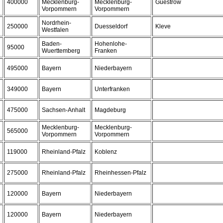
400000
Mecklenburg-
Mecklenburg-
Guestrow
Vorpommern
Vorpommern
Nordrhein-
250000
Duesseldorf
Kleve
Westfalen
Baden-
Hohenlohe-
95000
Wuerttemberg
Franken
495000
Bayern
Niederbayern
349000
Bayern
Unterfranken
475000
Sachsen-Anhalt
Magdeburg
Mecklenburg-
Mecklenburg-
565000
Vorpommern
Vorpommern
119000
Rheinland-Pfalz
Koblenz
275000
Rheinland-Pfalz
Rheinhessen-Pfalz
120000
Bayern
Niederbayern
120000
Bayern
Niederbayern