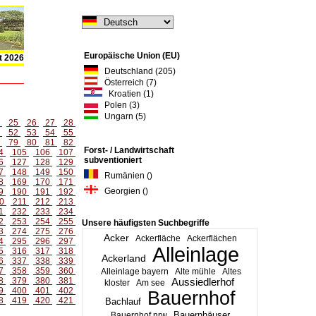
Europäische Union (EU)
t 2026
Deutschland (205)
Österreich (7)
Kroatien (1)
Polen (3)
Ungarn (5)
4
25
26
27
28
1
52
53
54
55
8
79
80
81
82
Forst- / Landwirtschaft
4
105
106
107
subventioniert
6
127
128
129
7
148
149
150
Rumänien ()
8
169
170
171
Georgien ()
9
190
191
192
0
211
212
213
1
232
233
234
2
253
254
255
Unsere häufigsten Suchbegriffe
3
274
275
276
Acker
Ackerfläche
Ackerflächen
4
295
296
297
Alleinlage
5
316
317
318
Ackerland
6
337
338
339
7
358
359
360
Alleinlage bayern
Alte mühle
Altes
8
379
380
381
Aussiedlerhof
kloster
Am see
9
400
401
402
Bauernhof
8
419
420
421
Bachlauf
Bauernhäuser
Bauernhof nrw