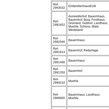
Ref-
EinfamilienhausELW
2993032
Aussiedlerhof, Bauernhaus,
Bauernhof, Burg, Forsthaus,
Ref-
Grünland, Gutshof, Landhaus,
2992452
Muehle, Schloss, Wald,
Weideland
Ref-
Bauernhaus
2992046
Ref-
Bauernhof, Reitanlage
2991814
Ref-
Bauernhaus
2991466
Ref-
Bauernhof
2991350
Ref-
Muehle
2990016
Ref-
Bauernhaus, Landhaus,
2989900
Muehle