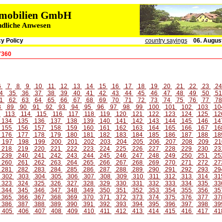
immobilien GmbH
ndliche Anwesen
y Policy
country sayings
06. Augus
7360
6
7
8
9
10
11
12
13
14
15
16
17
18
19
20
21
22
23
2
4
35
36
37
38
39
40
41
42
43
44
45
46
47
48
49
50
5
1
62
63
64
65
66
67
68
69
70
71
72
73
74
75
76
77
7
8
89
90
91
92
93
94
95
96
97
98
99
100
101
102
103
10
2
113
114
115
116
117
118
119
120
121
122
123
124
125
12
134
135
136
137
138
139
140
141
142
143
144
145
146
14
155
156
157
158
159
160
161
162
163
164
165
166
167
16
176
177
178
179
180
181
182
183
184
185
186
187
188
18
197
198
199
200
201
202
203
204
205
206
207
208
209
21
218
219
220
221
222
223
224
225
226
227
228
229
230
23
239
240
241
242
243
244
245
246
247
248
249
250
251
25
260
261
262
263
264
265
266
267
268
269
270
271
272
27
281
282
283
284
285
286
287
288
289
290
291
292
293
29
302
303
304
305
306
307
308
309
310
311
312
313
314
31
323
324
325
326
327
328
329
330
331
332
333
334
335
33
344
345
346
347
348
349
350
351
352
353
354
355
356
35
365
366
367
368
369
370
371
372
373
374
375
376
377
37
386
387
388
389
390
391
392
393
394
395
396
397
398
39
405
406
407
408
409
410
411
412
413
414
415
416
417
41