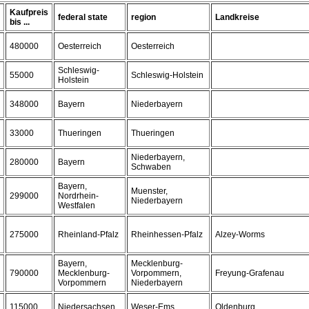
Kaufpreis
federal state
region
Landkreise
bis ...
480000
Oesterreich
Oesterreich
Schleswig-
55000
Schleswig-Holstein
Holstein
348000
Bayern
Niederbayern
33000
Thueringen
Thueringen
Niederbayern,
280000
Bayern
Schwaben
Bayern,
Muenster,
299000
Nordrhein-
Niederbayern
Westfalen
275000
Rheinland-Pfalz
Rheinhessen-Pfalz
Alzey-Worms
Bayern,
Mecklenburg-
790000
Mecklenburg-
Vorpommern,
Freyung-Grafenau
Vorpommern
Niederbayern
115000
Niedersachsen
Weser-Ems
Oldenburg