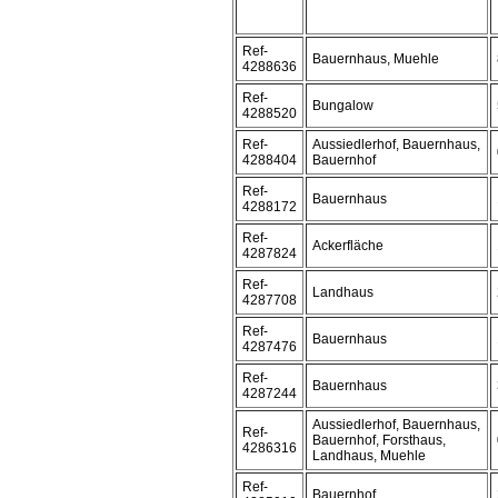
Ref-
Bauernhaus, Muehle
4288636
Ref-
Bungalow
4288520
Ref-
Aussiedlerhof, Bauernhaus,
4288404
Bauernhof
Ref-
Bauernhaus
4288172
Ref-
Ackerfläche
4287824
Ref-
Landhaus
4287708
Ref-
Bauernhaus
4287476
Ref-
Bauernhaus
4287244
Aussiedlerhof, Bauernhaus,
Ref-
Bauernhof, Forsthaus,
4286316
Landhaus, Muehle
Ref-
Bauernhof