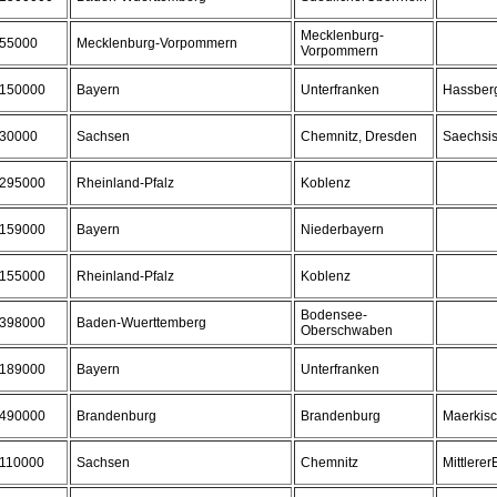
Mecklenburg-
55000
Mecklenburg-Vorpommern
Vorpommern
150000
Bayern
Unterfranken
Hassber
30000
Sachsen
Chemnitz, Dresden
Saechsi
295000
Rheinland-Pfalz
Koblenz
159000
Bayern
Niederbayern
155000
Rheinland-Pfalz
Koblenz
Bodensee-
398000
Baden-Wuerttemberg
Oberschwaben
189000
Bayern
Unterfranken
490000
Brandenburg
Brandenburg
Maerkis
110000
Sachsen
Chemnitz
Mittlerer