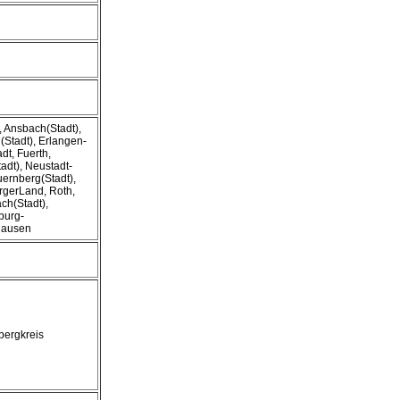
 Ansbach(Stadt),
(Stadt), Erlangen-
dt, Fuerth,
adt), Neustadt-
uernberg(Stadt),
gerLand, Roth,
h(Stadt),
burg-
ausen
ergkreis