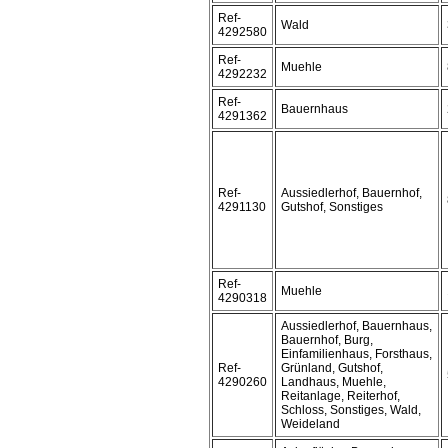
Ref-
Wald
4292580
Ref-
Muehle
4292232
Ref-
Bauernhaus
4291362
Ref-
Aussiedlerhof, Bauernhof,
4291130
Gutshof, Sonstiges
Ref-
Muehle
4290318
Aussiedlerhof, Bauernhaus,
Bauernhof, Burg,
Einfamilienhaus, Forsthaus,
Ref-
Grünland, Gutshof,
4290260
Landhaus, Muehle,
Reitanlage, Reiterhof,
Schloss, Sonstiges, Wald,
Weideland