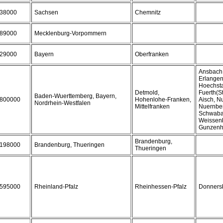
38000
Sachsen
Chemnitz
89000
Mecklenburg-Vorpommern
29000
Bayern
Oberfranken
Ansbach,
Erlangen
Hoechsta
Detmold,
Fuerth(St
Baden-Wuerttemberg, Bayern,
800000
Hohenlohe-Franken,
Aisch, N
Nordrhein-Westfalen
Mittelfranken
Nuernber
Schwabac
Weissen
Gunzenh
Brandenburg,
198000
Brandenburg, Thueringen
Thueringen
595000
Rheinland-Pfalz
Rheinhessen-Pfalz
Donnersb