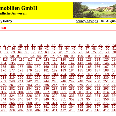
immobilien GmbH
ndliche Anwesen
y Policy
country sayings
09. Augus
7360
6
7
8
9
10
11
12
13
14
15
16
17
18
19
20
21
22
23
2
4
35
36
37
38
39
40
41
42
43
44
45
46
47
48
49
50
5
1
62
63
64
65
66
67
68
69
70
71
72
73
74
75
76
77
7
8
89
90
91
92
93
94
95
96
97
98
99
100
101
102
103
10
2
113
114
115
116
117
118
119
120
121
122
123
124
125
12
134
135
136
137
138
139
140
141
142
143
144
145
146
14
155
156
157
158
159
160
161
162
163
164
165
166
167
16
176
177
178
179
180
181
182
183
184
185
186
187
188
18
197
198
199
200
201
202
203
204
205
206
207
208
209
21
218
219
220
221
222
223
224
225
226
227
228
229
230
23
239
240
241
242
243
244
245
246
247
248
249
250
251
25
260
261
262
263
264
265
266
267
268
269
270
271
272
27
281
282
283
284
285
286
287
288
289
290
291
292
293
29
302
303
304
305
306
307
308
309
310
311
312
313
314
31
323
324
325
326
327
328
329
330
331
332
333
334
335
33
344
345
346
347
348
349
350
351
352
353
354
355
356
35
365
366
367
368
369
370
371
372
373
374
375
376
377
37
386
387
388
389
390
391
392
393
394
395
396
397
398
39
405
406
407
408
409
410
411
412
413
414
415
416
417
41