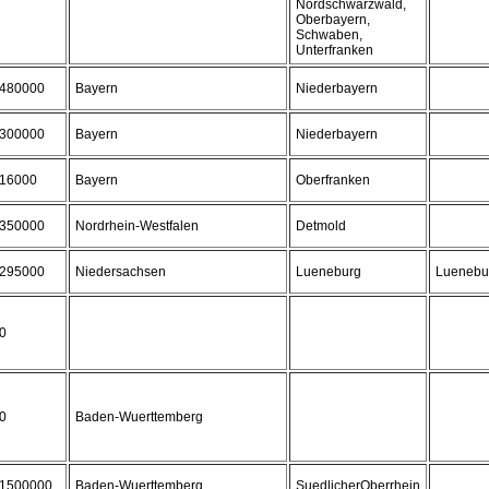
Nordschwarzwald,
Oberbayern,
Schwaben,
Unterfranken
480000
Bayern
Niederbayern
300000
Bayern
Niederbayern
16000
Bayern
Oberfranken
350000
Nordrhein-Westfalen
Detmold
295000
Niedersachsen
Lueneburg
Luenebu
0
0
Baden-Wuerttemberg
1500000
Baden-Wuerttemberg
SuedlicherOberrhein