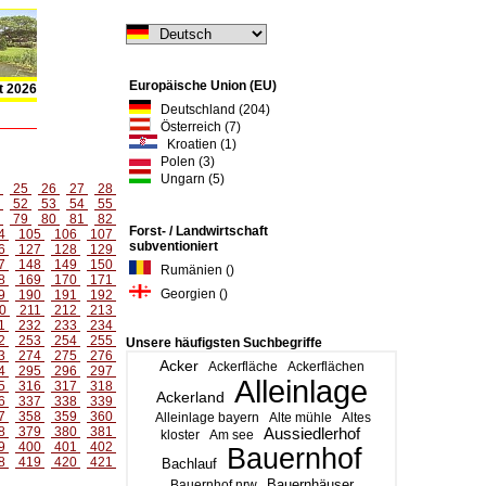
Europäische Union (EU)
t 2026
Deutschland (204)
Österreich (7)
Kroatien (1)
Polen (3)
Ungarn (5)
4
25
26
27
28
1
52
53
54
55
8
79
80
81
82
Forst- / Landwirtschaft
4
105
106
107
subventioniert
6
127
128
129
7
148
149
150
Rumänien ()
8
169
170
171
Georgien ()
9
190
191
192
0
211
212
213
1
232
233
234
2
253
254
255
Unsere häufigsten Suchbegriffe
3
274
275
276
Acker
Ackerfläche
Ackerflächen
4
295
296
297
Alleinlage
5
316
317
318
Ackerland
6
337
338
339
7
358
359
360
Alleinlage bayern
Alte mühle
Altes
8
379
380
381
Aussiedlerhof
kloster
Am see
9
400
401
402
Bauernhof
8
419
420
421
Bachlauf
Bauernhäuser
Bauernhof nrw