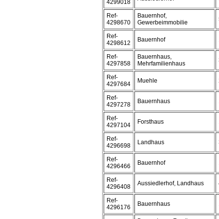
4299018
Ref-
Bauernhof,
4298670
Gewerbeimmobilie
Ref-
Bauernhof
4298612
Ref-
Bauernhaus,
4297858
Mehrfamilienhaus
Ref-
Muehle
4297684
Ref-
Bauernhaus
4297278
Ref-
Forsthaus
4297104
Ref-
Landhaus
4296698
Ref-
Bauernhof
4296466
Ref-
Aussiedlerhof, Landhaus
4296408
Ref-
Bauernhaus
4296176