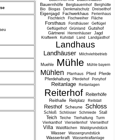
Bauernhöfe
Bergbauernhof
Berghütte
ise
Bio
Biogas
Denkmalschutz
Dreiseithof
Eigenjagd
Fachwerkhaus
Ferienhaus
Fischteich
Fischweiher
Fläche
Forsthaus
Forsthäuser
Geflügel
Gutshof
Geflügelhof
Grünland
gaeu
Gärtnerei
Jagd
Herrenhäuser
Kraftwerk
Kuhstall
Land
Landgasthof
Landhaus
Landhäuser
Milchviehbetrieb
Mühle
Muehle
Mühle bayern
Mühlen
Pferd
Pferde
Pfarrhaus
Pferdehaltung
Pferdehof
Ponyhof
Reitanlage
Reitanlagen
Reiterhof
Reiterhöfe
Reithalle
Reitplatz
Reitstall
Schloss
Resthof
Scheune
Stall
Schloß
Schlösser
Schmiede
Teich
Teiche
Tierhaltung
Turm
Vierkanthof
Vierseitenhof
Vierseithof
Villa
Waldflächen
Waldgrundstück
Wasser
Wassergrundstück
Wasserkraft
Wasserkraftanlage