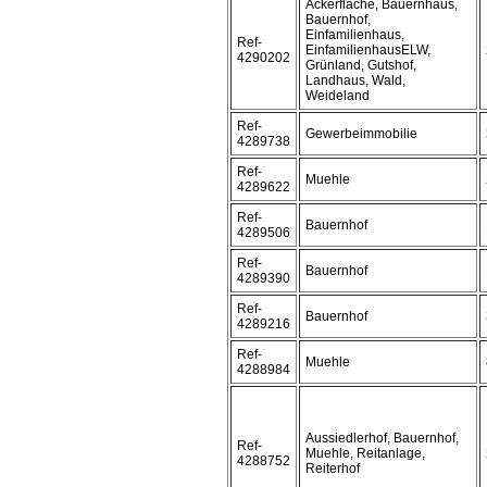
Ackerfläche, Bauernhaus,
Bauernhof,
Einfamilienhaus,
Ref-
EinfamilienhausELW,
4290202
Grünland, Gutshof,
Landhaus, Wald,
Weideland
Ref-
Gewerbeimmobilie
4289738
Ref-
Muehle
4289622
Ref-
Bauernhof
4289506
Ref-
Bauernhof
4289390
Ref-
Bauernhof
4289216
Ref-
Muehle
4288984
Aussiedlerhof, Bauernhof,
Ref-
Muehle, Reitanlage,
4288752
Reiterhof