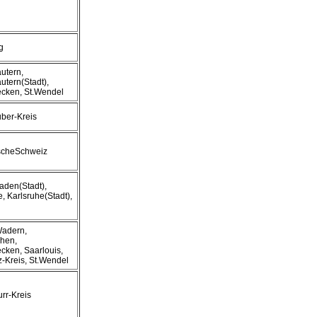
g
autern,
utern(Stadt),
cken, St.Wendel
ber-Kreis
scheSchweiz
den(Stadt),
, Karlsruhe(Stadt),
Wadern,
hen,
cken, Saarlouis,
z-Kreis, St.Wendel
rr-Kreis