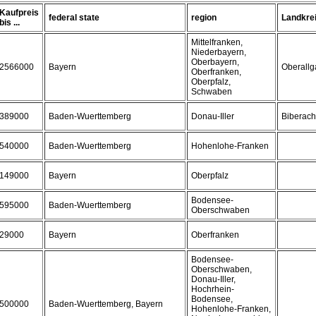
Kaufpreis
federal state
region
Landkre
bis ...
Mittelfranken,
Niederbayern,
Oberbayern,
2566000
Bayern
Oberall
Oberfranken,
Oberpfalz,
Schwaben
389000
Baden-Wuerttemberg
Donau-Iller
Biberach
540000
Baden-Wuerttemberg
Hohenlohe-Franken
149000
Bayern
Oberpfalz
Bodensee-
595000
Baden-Wuerttemberg
Oberschwaben
29000
Bayern
Oberfranken
Bodensee-
Oberschwaben,
Donau-Iller,
Hochrhein-
Bodensee,
500000
Baden-Wuerttemberg, Bayern
Hohenlohe-Franken,