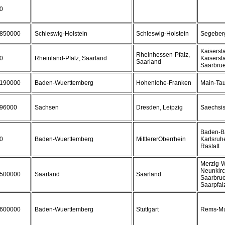
0
850000
Schleswig-Holstein
Schleswig-Holstein
Segeber
Kaisersl
Rheinhessen-Pfalz,
0
Rheinland-Pfalz, Saarland
Kaisersla
Saarland
Saarbrue
190000
Baden-Wuerttemberg
Hohenlohe-Franken
Main-Tau
96000
Sachsen
Dresden, Leipzig
Saechsi
Baden-Ba
0
Baden-Wuerttemberg
MittlererOberrhein
Karlsruhe
Rastatt
Merzig-
Neunkirc
500000
Saarland
Saarland
Saarbrue
Saarpfal
600000
Baden-Wuerttemberg
Stuttgart
Rems-Mu