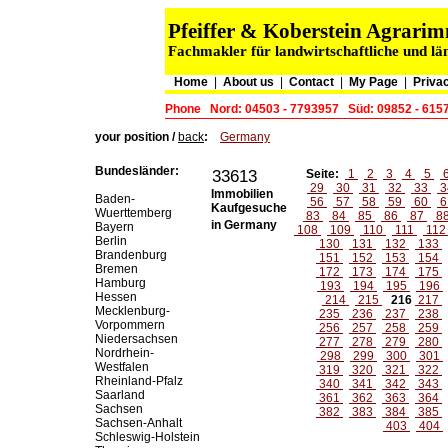
Pfeiffer & Koberstein Agrar
Fachmakler für landwirtschaftliche und lä
Home
|
About us
|
Contact
|
My Page
|
Privac
Phone
Nord: 04503 - 7793957
Süd: 09852 - 615
your position /
back
:
Germany
Bundesländer:
33613
Seite:
1
2
3
4
5
29
30
31
32
33
3
Immobilien
Baden-
56
57
58
59
60
6
Kaufgesuche
Wuerttemberg
83
84
85
86
87
8
in Germany
Bayern
108
109
110
111
11
Berlin
130
131
132
133
Brandenburg
151
152
153
154
Bremen
172
173
174
175
Hamburg
193
194
195
196
Hessen
214
215
216
217
Mecklenburg-
235
236
237
238
Vorpommern
256
257
258
259
Niedersachsen
277
278
279
280
Nordrhein-
298
299
300
301
Westfalen
319
320
321
322
Rheinland-Pfalz
340
341
342
343
Saarland
361
362
363
364
Sachsen
382
383
384
385
Sachsen-Anhalt
403
404
Schleswig-Holstein