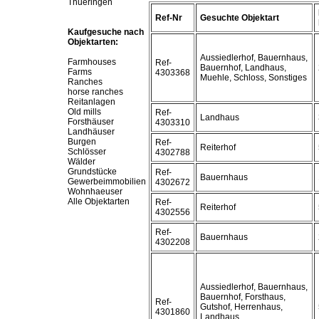
Thueringen
Ref-Nr
Gesuchte Objektart
Kaufgesuche nach
Objektarten:
Aussiedlerhof, Bauernhaus,
Farmhouses
Ref-
Bauernhof, Landhaus,
Farms
4303368
Muehle, Schloss, Sonstiges
Ranches
horse ranches
Reitanlagen
Old mills
Ref-
Landhaus
Forsthäuser
4303310
Landhäuser
Burgen
Ref-
Reiterhof
Schlösser
4302788
Wälder
Grundstücke
Ref-
Bauernhaus
Gewerbeimmobilien
4302672
Wohnhaeuser
Alle Objektarten
Ref-
Reiterhof
4302556
Ref-
Bauernhaus
4302208
Aussiedlerhof, Bauernhaus,
Bauernhof, Forsthaus,
Ref-
Gutshof, Herrenhaus,
4301860
Landhaus,