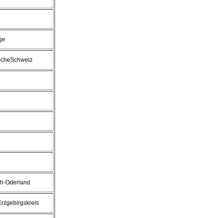
ge
scheSchweiz
ch-Oderland
Erzgebirgskreis