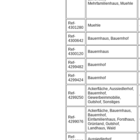
Mehrfamilienhaus, Muehle
Ref-
Muehle
4301280
Ref-
Bauernhaus, Bauernhof
4300642
Ref-
Bauernhaus
4300120
Ref-
Bauernhof
4299482
Ref-
Bauernhof
4299424
Ackerfläche, Aussiedlerhof,
Ref-
Bauernhof,
4299250
Gewerbeimmobilie,
Gutshof, Sonstiges
Ackerfläche, Bauernhaus,
Bauernhof,
Ref-
Einfamilienhaus, Forsthaus,
4299076
Grünland, Gutshof,
Landhaus, Wald
Ref-
Aussiedlerhof