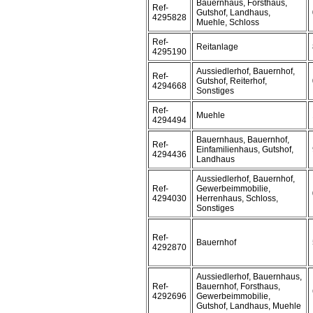
Bauernhaus, Forsthaus,
Ref-
Gutshof, Landhaus,
4295828
Muehle, Schloss
Ref-
Reitanlage
4295190
Aussiedlerhof, Bauernhof,
Ref-
Gutshof, Reiterhof,
4294668
Sonstiges
Ref-
Muehle
4294494
Bauernhaus, Bauernhof,
Ref-
Einfamilienhaus, Gutshof,
4294436
Landhaus
Aussiedlerhof, Bauernhof,
Ref-
Gewerbeimmobilie,
4294030
Herrenhaus, Schloss,
Sonstiges
Ref-
Bauernhof
4292870
Aussiedlerhof, Bauernhaus,
Ref-
Bauernhof, Forsthaus,
4292696
Gewerbeimmobilie,
Gutshof, Landhaus, Muehle