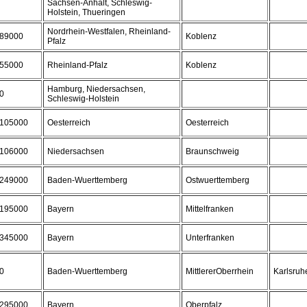
Sachsen-Anhalt, Schleswig-
Holstein, Thueringen
Nordrhein-Westfalen, Rheinland-
89000
Koblenz
Pfalz
55000
Rheinland-Pfalz
Koblenz
Hamburg, Niedersachsen,
0
Schleswig-Holstein
105000
Oesterreich
Oesterreich
106000
Niedersachsen
Braunschweig
249000
Baden-Wuerttemberg
Ostwuerttemberg
195000
Bayern
Mittelfranken
345000
Bayern
Unterfranken
0
Baden-Wuerttemberg
MittlererOberrhein
Karlsruh
295000
Bayern
Oberpfalz