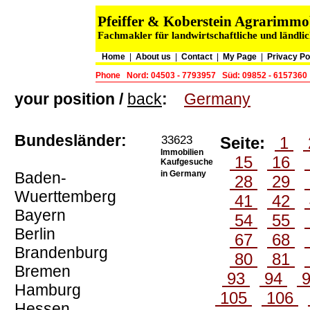
Pfeiffer & Koberstein Agrarimm
Fachmakler für landwirtschaftliche und ländli
Home
|
About us
|
Contact
|
My Page
|
Privacy Po
Phone
Nord: 04503 - 7793957
Süd: 09852 - 6157360
your position /
back
:
Germany
Bundesländer:
33623
Seite:
1
Immobilien
15
16
Kaufgesuche
Baden-
in Germany
28
29
Wuerttemberg
41
42
Bayern
54
55
Berlin
67
68
Brandenburg
80
81
Bremen
93
94
Hamburg
105
106
Hessen