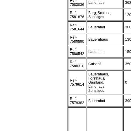
Ref-
Landhaus
36
7583036
Ref-
Burg, Schloss,
12
7581876
Sonstiges
Ref-
Bauernhof
30
7581644
Ref-
Bauernhaus
13
7580890
Ref-
Landhaus
15
7580542
Ref-
Gutshof
35
7580310
Bauernhaus,
Forsthaus,
Ref-
Grünland,
0
7579614
Landhaus,
Sonstiges
Ref-
Bauernhof
39
7579382