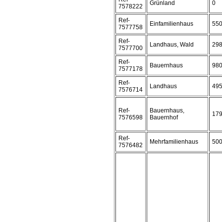
Grünland
0
7578222
Ref-
Einfamilienhaus
55
7577758
Ref-
Landhaus, Wald
29
7577700
Ref-
Bauernhaus
98
7577178
Ref-
Landhaus
49
7576714
Ref-
Bauernhaus,
17
7576598
Bauernhof
Ref-
Mehrfamilienhaus
50
7576482