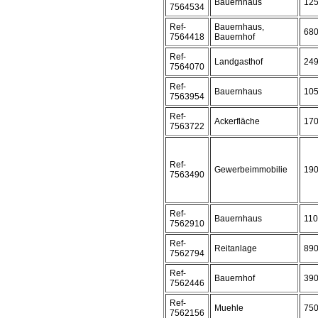
Bauernhaus
12
7564534
Ref-
Bauernhaus,
68
7564418
Bauernhof
Ref-
Landgasthof
24
7564070
Ref-
Bauernhaus
10
7563954
Ref-
Ackerfläche
17
7563722
Ref-
Gewerbeimmobilie
19
7563490
Ref-
Bauernhaus
11
7562910
Ref-
Reitanlage
89
7562794
Ref-
Bauernhof
39
7562446
Ref-
Muehle
75
7562156