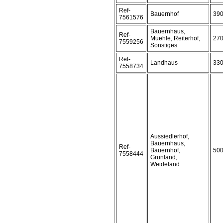
Ref-
Bauernhof
39
7561576
Bauernhaus,
Ref-
Muehle, Reiterhof,
27
7559256
Sonstiges
Ref-
Landhaus
33
7558734
Aussiedlerhof,
Bauernhaus,
Ref-
Bauernhof,
50
7558444
Grünland,
Weideland