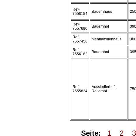
Ref-
Bauernhaus
25
7558154
Ref-
Bauernhof
39
7557690
Ref-
Mehrfamilienhaus
30
7557458
Ref-
Bauernhof
39
7556182
Ref-
Aussiedlerhof,
75
7555834
Reiterhof
Seite:
1
2