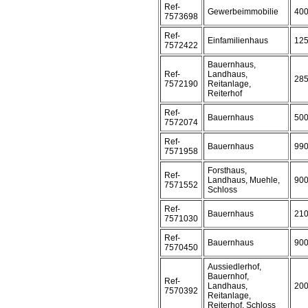
Ref-
Gewerbeimmobilie
40
7573698
Ref-
Einfamilienhaus
12
7572422
Bauernhaus,
Ref-
Landhaus,
28
7572190
Reitanlage,
Reiterhof
Ref-
Bauernhaus
50
7572074
Ref-
Bauernhaus
99
7571958
Forsthaus,
Ref-
Landhaus, Muehle,
90
7571552
Schloss
Ref-
Bauernhaus
21
7571030
Ref-
Bauernhaus
90
7570450
Aussiedlerhof,
Bauernhof,
Ref-
Landhaus,
20
7570392
Reitanlage,
Reiterhof, Schloss