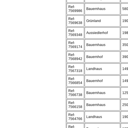
Ref-
Bauernhaus
58
7569986
Ref-
Grünland
19
7569638
Ref-
Aussiedlerhof
19
7569348
Ref-
Bauernhaus
35
7569174
Ref-
Bauernhof
39
7568942
Ref-
Landhaus
14
7567318
Ref-
Bauernhof
14
7566854
Ref-
Bauernhaus
12
7566738
Ref-
Bauernhaus
25
7566158
Ref-
Landhaus
19
7564766
Ref-