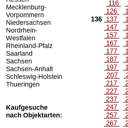
116
Mecklenburg-
126
Vorpommern
136
137
Niedersachsen
147
Nordrhein-
157
Westfalen
167
Rheinland-Pfalz
177
Saarland
187
Sachsen
197
Sachsen-Anhalt
207
Schleswig-Holstein
217
Thueringen
227
237
247
Kaufgesuche
257
nach Objektarten:
267