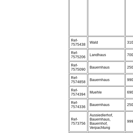
Ref-
Wald
31
7575438
Ref-
Landhaus
70
7575206
Ref-
Bauernhaus
25
7575090
Ref-
Bauernhaus
99
7574858
Ref-
Muehle
69
7574394
Ref-
Bauernhaus
25
7574336
Aussiedlerhof,
Ref-
Bauernhaus,
99
7573756
Bauernhof,
Verpachtung