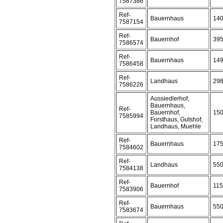
7587386
Ref-
Bauernhaus
14
7587154
Ref-
Bauernhof
39
7586574
Ref-
Bauernhaus
14
7586458
Ref-
Landhaus
29
7586226
Aussiedlerhof,
Bauernhaus,
Ref-
Bauernhof,
15
7585994
Forsthaus, Gutshof,
Landhaus, Muehle
Ref-
Bauernhaus
17
7584602
Ref-
Landhaus
55
7584138
Ref-
Bauernhof
11
7583906
Ref-
Bauernhaus
55
7583674