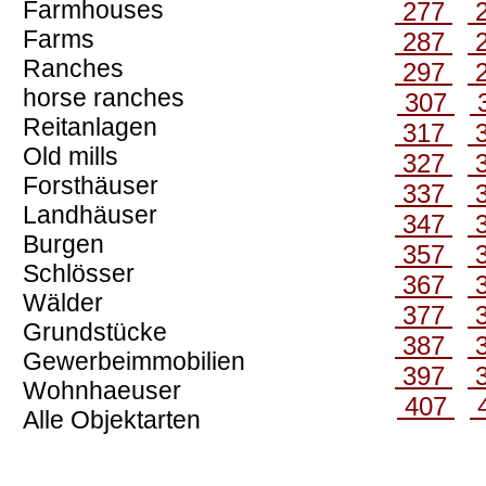
Farmhouses
277
Farms
287
Ranches
297
horse ranches
307
Reitanlagen
317
Old mills
327
Forsthäuser
337
Landhäuser
347
Burgen
357
Schlösser
367
Wälder
377
Grundstücke
387
Gewerbeimmobilien
397
Wohnhaeuser
407
Alle Objektarten