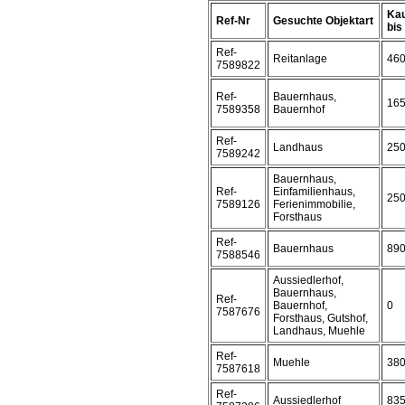
Kau
Ref-Nr
Gesuchte Objektart
bis 
Ref-
Reitanlage
46
7589822
Ref-
Bauernhaus,
16
7589358
Bauernhof
Ref-
Landhaus
25
7589242
Bauernhaus,
Ref-
Einfamilienhaus,
25
7589126
Ferienimmobilie,
Forsthaus
Ref-
Bauernhaus
89
7588546
Aussiedlerhof,
Bauernhaus,
Ref-
Bauernhof,
0
7587676
Forsthaus, Gutshof,
Landhaus, Muehle
Ref-
Muehle
38
7587618
Ref-
Aussiedlerhof
83