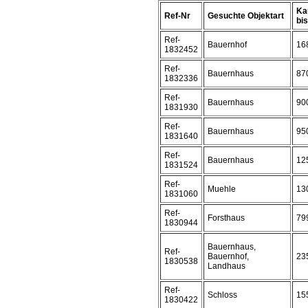
Ka
Ref-Nr
Gesuchte Objektart
bis 
Ref-
Bauernhof
16
1832452
Ref-
Bauernhaus
87
1832336
Ref-
Bauernhaus
90
1831930
Ref-
Bauernhaus
95
1831640
Ref-
Bauernhaus
12
1831524
Ref-
Muehle
13
1831060
Ref-
Forsthaus
79
1830944
Bauernhaus,
Ref-
Bauernhof,
23
1830538
Landhaus
Ref-
Schloss
15
1830422