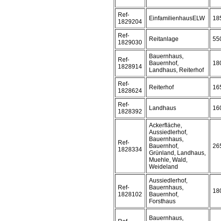
Ref-
EinfamilienhausELW
18
1829204
Ref-
Reitanlage
55
1829030
Bauernhaus,
Ref-
Bauernhof,
18
1828914
Landhaus, Reiterhof
Ref-
Reiterhof
16
1828624
Ref-
Landhaus
16
1828392
Ackerfläche,
Aussiedlerhof,
Bauernhaus,
Ref-
Bauernhof,
26
1828334
Grünland, Landhaus,
Muehle, Wald,
Weideland
Aussiedlerhof,
Ref-
Bauernhaus,
18
1828102
Bauernhof,
Forsthaus
Bauernhaus,