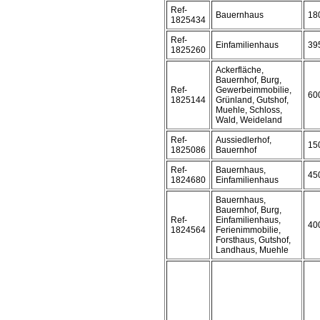
Ref-
Bauernhaus
18
1825434
Ref-
Einfamilienhaus
39
1825260
Ackerfläche,
Bauernhof, Burg,
Ref-
Gewerbeimmobilie,
60
1825144
Grünland, Gutshof,
Muehle, Schloss,
Wald, Weideland
Ref-
Aussiedlerhof,
15
1825086
Bauernhof
Ref-
Bauernhaus,
45
1824680
Einfamilienhaus
Bauernhaus,
Bauernhof, Burg,
Ref-
Einfamilienhaus,
40
1824564
Ferienimmobilie,
Forsthaus, Gutshof,
Landhaus, Muehle