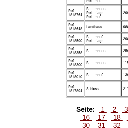
Reiterhof
Bauernhaus,
Ref-
Reitanlage,
29
1818764
Reiterhof
Ref-
Landhaus
98
1818648
Ref-
Bauernhof,
29
1818590
Reitanlage
Ref-
Bauernhaus
25
1818358
Ref-
Bauernhaus
11
1818300
Ref-
Bauernhof
13
1818010
Ref-
Schloss
21
1817894
Seite:
1
2
16
17
18
30
31
32