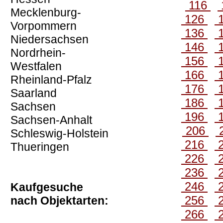
116
Mecklenburg-
126
Vorpommern
136
Niedersachsen
146
Nordrhein-
156
Westfalen
166
Rheinland-Pfalz
176
Saarland
186
Sachsen
196
Sachsen-Anhalt
206
Schleswig-Holstein
216
Thueringen
226
236
246
Kaufgesuche
256
nach Objektarten:
266