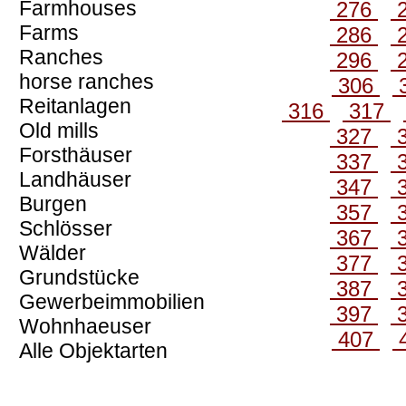
Farmhouses
276
Farms
286
Ranches
296
horse ranches
306
Reitanlagen
316
317
Old mills
327
Forsthäuser
337
Landhäuser
347
Burgen
357
Schlösser
367
Wälder
377
Grundstücke
387
Gewerbeimmobilien
397
Wohnhaeuser
407
Alle Objektarten