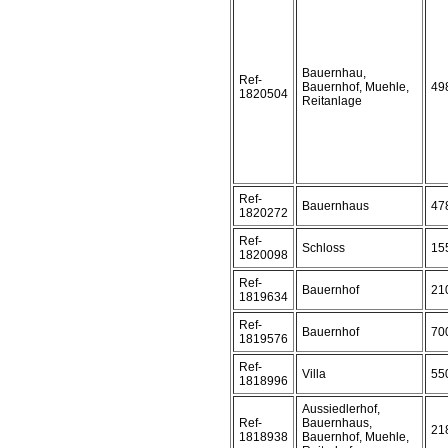
Bauernhau,
Ref-
Bauernhof, Muehle,
49
1820504
Reitanlage
Ref-
Bauernhaus
47
1820272
Ref-
Schloss
15
1820098
Ref-
Bauernhof
21
1819634
Ref-
Bauernhof
70
1819576
Ref-
Villa
55
1818996
Aussiedlerhof,
Ref-
Bauernhaus,
21
1818938
Bauernhof, Muehle,