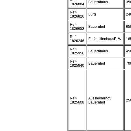
Ref-
Bauernhaus
35
1826884
Ref-
Burg
24
1826826
Ref-
Bauernhof
65
1826652
Ref-
EinfamilienhausELW
18
1826246
Ref-
Bauernhaus
45
1825956
Ref-
Bauernhof
70
1825840
Ref-
Aussiedlerhof,
25
1825608
Bauernhof