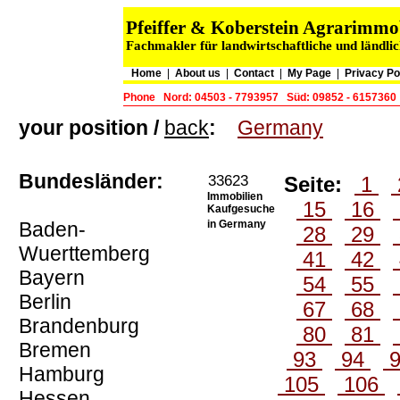
Pfeiffer & Koberstein Agrarimm
Fachmakler für landwirtschaftliche und ländli
Home
|
About us
|
Contact
|
My Page
|
Privacy Po
Phone
Nord: 04503 - 7793957
Süd: 09852 - 6157360
your position /
back
:
Germany
Bundesländer:
33623
Seite:
1
Immobilien
15
16
Kaufgesuche
Baden-
in Germany
28
29
Wuerttemberg
41
42
Bayern
54
55
Berlin
67
68
Brandenburg
80
81
Bremen
93
94
Hamburg
105
106
Hessen