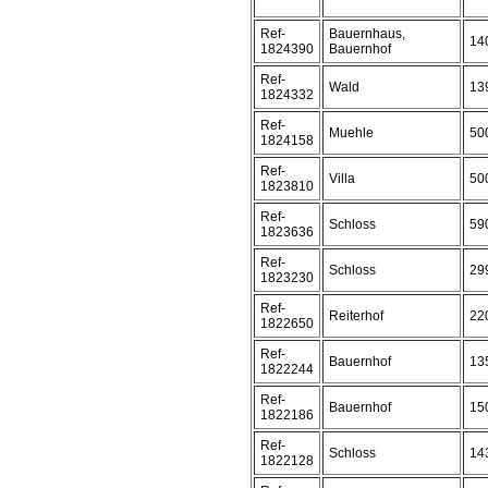
Ref-
Bauernhaus,
14
1824390
Bauernhof
Ref-
Wald
13
1824332
Ref-
Muehle
50
1824158
Ref-
Villa
50
1823810
Ref-
Schloss
59
1823636
Ref-
Schloss
29
1823230
Ref-
Reiterhof
22
1822650
Ref-
Bauernhof
13
1822244
Ref-
Bauernhof
15
1822186
Ref-
Schloss
14
1822128