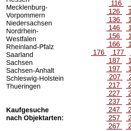
116
Mecklenburg-
126
Vorpommern
136
Niedersachsen
146
Nordrhein-
156
Westfalen
166
Rheinland-Pfalz
176
177
Saarland
187
Sachsen
197
Sachsen-Anhalt
207
Schleswig-Holstein
217
Thueringen
227
237
247
Kaufgesuche
257
nach Objektarten:
267