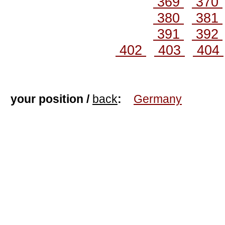
369
370
380
381
391
392
402
403
404
your position /
back
:
Germany