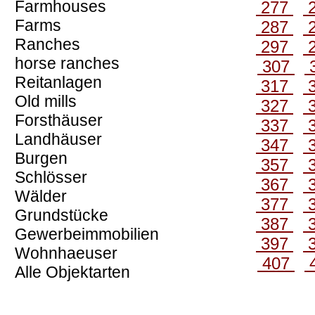
Farmhouses
277
Farms
287
Ranches
297
horse ranches
307
Reitanlagen
317
Old mills
327
Forsthäuser
337
Landhäuser
347
Burgen
357
Schlösser
367
Wälder
377
Grundstücke
387
Gewerbeimmobilien
397
Wohnhaeuser
407
Alle Objektarten