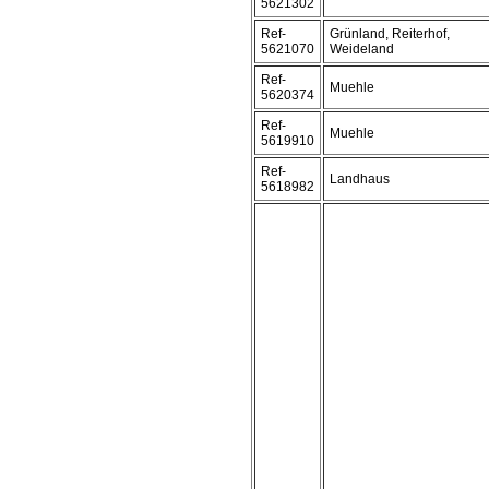
5621302
Ref-
Grünland, Reiterhof,
5621070
Weideland
Ref-
Muehle
5620374
Ref-
Muehle
5619910
Ref-
Landhaus
5618982