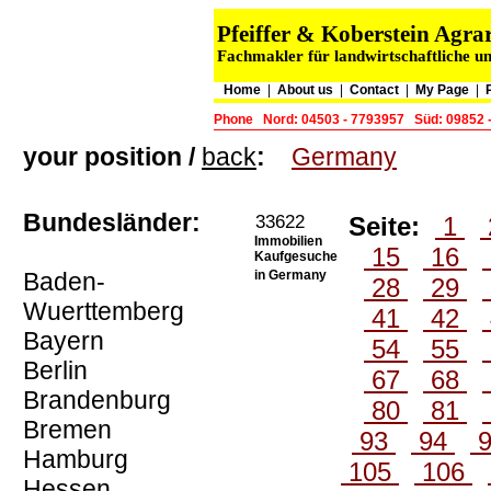
Pfeiffer & Koberstein Ag
Fachmakler für landwirtschaftliche u
Home
|
About us
|
Contact
|
My Page
|
Phone
Nord: 04503 - 7793957
Süd: 09852 
your position /
back
:
Germany
Bundesländer:
33622
Seite:
1
Immobilien
15
16
Kaufgesuche
Baden-
in Germany
28
29
Wuerttemberg
41
42
Bayern
54
55
Berlin
67
68
Brandenburg
80
81
Bremen
93
94
Hamburg
105
106
Hessen