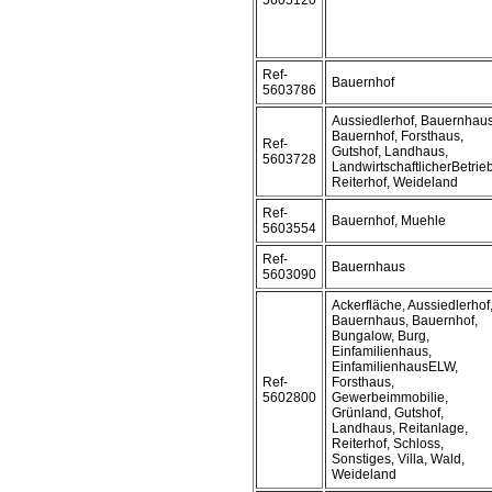
5605120
Ref-
Bauernhof
5603786
Aussiedlerhof, Bauernhaus
Bauernhof, Forsthaus,
Ref-
Gutshof, Landhaus,
5603728
LandwirtschaftlicherBetrieb
Reiterhof, Weideland
Ref-
Bauernhof, Muehle
5603554
Ref-
Bauernhaus
5603090
Ackerfläche, Aussiedlerhof
Bauernhaus, Bauernhof,
Bungalow, Burg,
Einfamilienhaus,
EinfamilienhausELW,
Ref-
Forsthaus,
5602800
Gewerbeimmobilie,
Grünland, Gutshof,
Landhaus, Reitanlage,
Reiterhof, Schloss,
Sonstiges, Villa, Wald,
Weideland