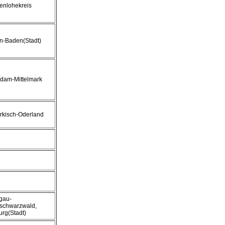
enlohekreis
n-Baden(Stadt)
sdam-Mittelmark
rkisch-Oderland
gau-
schwarzwald,
urg(Stadt)