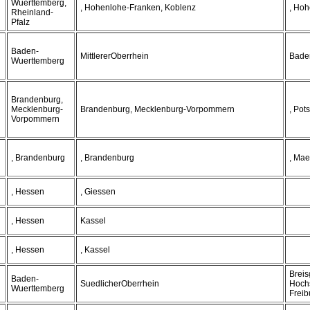
Wuerttemberg,
, Hohenlohe-Franken, Koblenz
, Hoh
Rheinland-
Pfalz
Baden-
MittlererOberrhein
Bade
Wuerttemberg
Brandenburg,
Mecklenburg-
Brandenburg, Mecklenburg-Vorpommern
, Pot
Vorpommern
, Brandenburg
, Brandenburg
, Mae
, Hessen
, Giessen
, Hessen
Kassel
, Hessen
, Kassel
Breis
Baden-
SuedlicherOberrhein
Hoch
Wuerttemberg
Freib