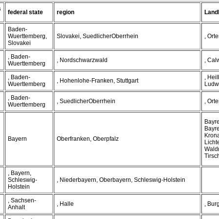
s
federal state
region
Land
Baden-
Wuerttemberg,
Slovakei, SuedlicherOberrhein
, Ort
Slovakei
, Baden-
, Nordschwarzwald
, Cal
Wuerttemberg
, Baden-
, Hei
, Hohenlohe-Franken, Stuttgart
Wuerttemberg
Ludw
, Baden-
, SuedlicherOberrhein
, Ort
Wuerttemberg
Bayre
Bayre
Kron
Bayern
Oberfranken, Oberpfalz
Licht
Wald
Tirsc
, Bayern,
Schleswig-
, Niederbayern, Oberbayern, Schleswig-Holstein
Holstein
, Sachsen-
, Halle
, Bur
Anhalt