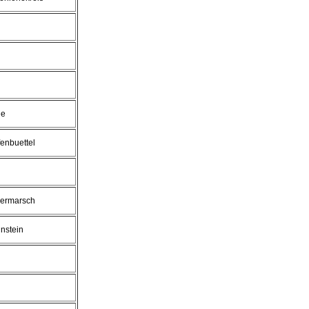
de
fenbuettel
sermarsch
unstein