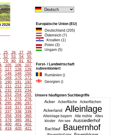
Europäische Union (EU)
t 2026
Deutschland (205)
Österreich (7)
Kroatien (1)
Polen (3)
Ungarn (5)
4
25
26
27
28
1
52
53
54
55
8
79
80
81
82
Forst- / Landwirtschaft
4
105
106
107
subventioniert
6
127
128
129
7
148
149
150
Rumänien ()
8
169
170
171
Georgien ()
9
190
191
192
0
211
212
213
1
232
233
234
2
253
254
255
Unsere häufigsten Suchbegriffe
3
274
275
276
Acker
Ackerfläche
Ackerflächen
4
295
296
297
Alleinlage
5
316
317
318
Ackerland
6
337
338
339
7
358
359
360
Alleinlage bayern
Alte mühle
Altes
8
379
380
381
Aussiedlerhof
kloster
Am see
9
400
401
402
Bauernhof
8
419
420
421
Bachlauf
Bauernhäuser
Bauernhof nrw