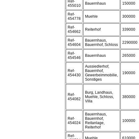
Ref-
Bauernhaus
150000
455010
Ref-
Muehle
300000
454778
Ref-
Reiterhof
339000
454662
Ref-
Bauernhaus,
2290000
454604
Bauernhof, Schloss
Ref-
Bauernhaus
265000
454546
Aussiedlerhof,
Ref-
Bauernhof,
190000
454430
Gewerbeimmobilie,
Sonstiges
Burg, Landhaus,
Ref-
Muehle, Schloss,
380000
454082
Villa
Bauernhaus,
Ref-
Bauernhof,
100000
454024
Reitanlage,
Reiterhof
Ref-
Muehle
610000