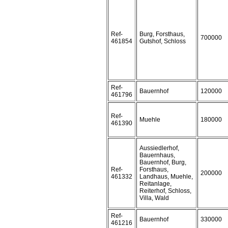
Ref-
Burg, Forsthaus,
700000
461854
Gutshof, Schloss
Ref-
Bauernhof
120000
461796
Ref-
Muehle
180000
461390
Aussiedlerhof,
Bauernhaus,
Bauernhof, Burg,
Ref-
Forsthaus,
200000
461332
Landhaus, Muehle,
Reitanlage,
Reiterhof, Schloss,
Villa, Wald
Ref-
Bauernhof
330000
461216