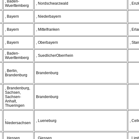
, Baden-
, Nordschwarzwald
, Enz
Wuerttemberg
, Bayern
, Niederbayern
, Bayern
, Mittelfranken
, Erl
, Bayern
, Oberbayern
, Sta
, Baden-
, SuedlicherOberrhein
Wuerttemberg
, Berlin,
Brandenburg
Brandenburg
, Brandenburg,
Sachsen,
Sachsen-
Brandenburg
Anhalt,
Thueringen
,
, Lueneburg
, Cell
Niedersachsen
, Hessen
, Giessen
, Lim