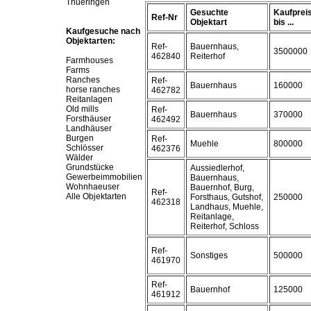
Thueringen
Gesuchte
Kaufprei
Ref-Nr
Objektart
bis ...
Kaufgesuche nach
Objektarten:
Ref-
Bauernhaus,
3500000
462840
Reiterhof
Farmhouses
Farms
Ranches
Ref-
Bauernhaus
160000
horse ranches
462782
Reitanlagen
Old mills
Ref-
Bauernhaus
370000
Forsthäuser
462492
Landhäuser
Burgen
Ref-
Muehle
800000
Schlösser
462376
Wälder
Grundstücke
Aussiedlerhof,
Gewerbeimmobilien
Bauernhaus,
Wohnhaeuser
Bauernhof, Burg,
Ref-
Alle Objektarten
Forsthaus, Gutshof,
250000
462318
Landhaus, Muehle,
Reitanlage,
Reiterhof, Schloss
Ref-
Sonstiges
500000
461970
Ref-
Bauernhof
125000
461912