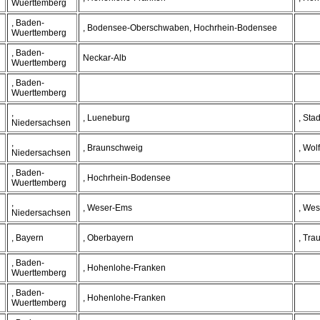
Wuerttemberg
, Baden-
, Bodensee-Oberschwaben, Hochrhein-Bodensee
Wuerttemberg
, Baden-
Neckar-Alb
Wuerttemberg
, Baden-
Wuerttemberg
,
, Lueneburg
, Sta
Niedersachsen
,
, Braunschweig
, Wol
Niedersachsen
, Baden-
, Hochrhein-Bodensee
Wuerttemberg
,
, Weser-Ems
, We
Niedersachsen
, Bayern
, Oberbayern
, Tra
, Baden-
, Hohenlohe-Franken
Wuerttemberg
, Baden-
, Hohenlohe-Franken
Wuerttemberg