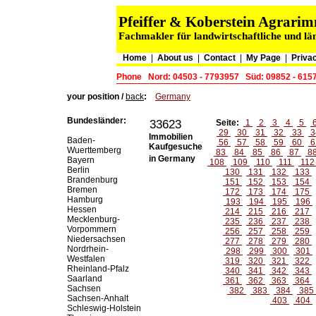
Pfeiffer & Koberstein Agrar
Fachmakler für landwirtschaftliche und lä
Home
|
About us
|
Contact
|
My Page
|
Privac
Phone
Nord: 04503 - 7793957
Süd: 09852 - 615
your position /
back
:
Germany
Bundesländer:
33623
Seite:
1
2
3
4
5
29
30
31
32
33
3
Immobilien
Baden-
56
57
58
59
60
6
Kaufgesuche
Wuerttemberg
83
84
85
86
87
8
in Germany
Bayern
108
109
110
111
11
Berlin
130
131
132
133
Brandenburg
151
152
153
154
Bremen
172
173
174
175
Hamburg
193
194
195
196
Hessen
214
215
216
217
Mecklenburg-
235
236
237
238
Vorpommern
256
257
258
259
Niedersachsen
277
278
279
280
Nordrhein-
298
299
300
301
Westfalen
319
320
321
322
Rheinland-Pfalz
340
341
342
343
Saarland
361
362
363
364
Sachsen
382
383
384
385
Sachsen-Anhalt
403
404
Schleswig-Holstein