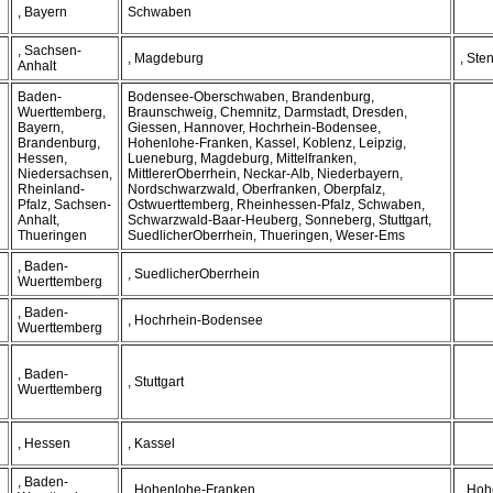
, Bayern
Schwaben
, Sachsen-
, Magdeburg
, Ste
Anhalt
Baden-
Bodensee-Oberschwaben, Brandenburg,
Wuerttemberg,
Braunschweig, Chemnitz, Darmstadt, Dresden,
Bayern,
Giessen, Hannover, Hochrhein-Bodensee,
Brandenburg,
Hohenlohe-Franken, Kassel, Koblenz, Leipzig,
Hessen,
Lueneburg, Magdeburg, Mittelfranken,
Niedersachsen,
MittlererOberrhein, Neckar-Alb, Niederbayern,
Rheinland-
Nordschwarzwald, Oberfranken, Oberpfalz,
Pfalz, Sachsen-
Ostwuerttemberg, Rheinhessen-Pfalz, Schwaben,
Anhalt,
Schwarzwald-Baar-Heuberg, Sonneberg, Stuttgart,
Thueringen
SuedlicherOberrhein, Thueringen, Weser-Ems
, Baden-
, SuedlicherOberrhein
Wuerttemberg
, Baden-
, Hochrhein-Bodensee
Wuerttemberg
, Baden-
, Stuttgart
Wuerttemberg
, Hessen
, Kassel
, Baden-
, Hohenlohe-Franken
, Hoh