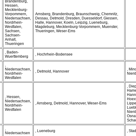
Brandenburg,
Hessen,
Mecklenburg-
Vorpommern,
Arnsberg, Brandenburg, Braunschweig, Chemnitz,
Niedersachsen,
Dessau, Detmold, Dresden, Duesseldorf, Giessen,
Nordrhein-
Halle, Hannover, Koeln, Leipzig, Lueneburg,
Westfalen,
Magdeburg, Mecklenburg-Vorpommern, Muenster,
Sachsen,
Thueringen, Weser-Ems
Sachsen-
Anhalt,
Thueringen
, Baden-
, Hochrhein-Bodensee
Wuerttemberg
,
Niedersachsen,
, Mi
, Detmold, Hannover
Nordrhein-
Nien
Westfalen
, Die
Hame
Hanno
, Hessen,
Hoext
Niedersachsen,
, Arnsberg, Detmold, Hannover, Weser-Ems
Lippe
Nordrhein-
Lueb
Westfalen
Nien
Osna
Scha
,
, Lueneburg
, Sta
Niedersachsen