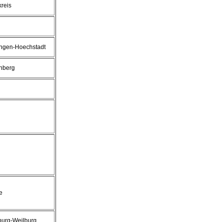
kreis
angen-Hoechstadt
rnberg
e
burg-Weilburg