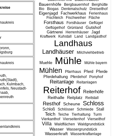
Bauernhöfe
Bergbauernhof
Berghütte
kreise
Bio
Biogas
Denkmalschutz
Dreiseithof
Eigenjagd
Fachwerkhaus
Ferienhaus
Fischteich
Fischweiher
Fläche
Forsthaus
enaukreis
Forsthäuser
Geflügel
Gutshof
Geflügelhof
Grünland
Gärtnerei
Jagd
Herrenhäuser
Kraftwerk
Kuhstall
Land
Landgasthof
w
Landhaus
lbronn,
Landhäuser
igsburg
Milchviehbetrieb
Mühle
Muehle
enaukreis
Mühle bayern
Mühlen
Pferd
Pferde
Pfarrhaus
uth,
Pferdehaltung
Pferdehof
Ponyhof
uth(Stadt),
Reitanlage
Reitanlagen
ach, Kulmbach,
Reiterhof
enfels, Neustadt-
Reiterhöfe
naab,
henreuth
Reithalle
Reitplatz
Reitstall
Schloss
Resthof
Scheune
Stall
Schloß
Schlösser
Schmiede
Teich
Teiche
Tierhaltung
Turm
Vierkanthof
Vierseitenhof
Vierseithof
Villa
Waldflächen
Waldgrundstück
genlandkreis
Wasser
Wassergrundstück
Wasserkraft
Wasserkraftanlage