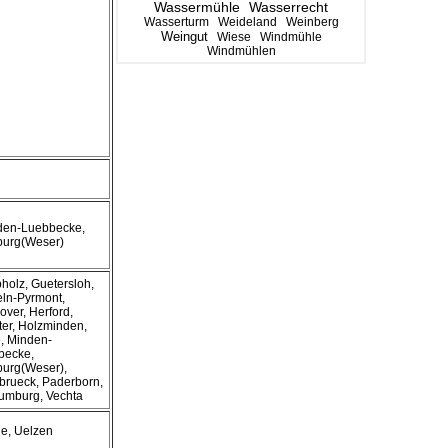
Wassermühle
Wasserrecht
Wasserturm
Weideland
Weinberg
Weingut
Wiese
Windmühle
Windmühlen
nden-Luebbecke,
burg(Weser)
pholz, Guetersloh,
ln-Pyrmont,
ver, Herford,
er, Holzminden,
, Minden-
becke,
burg(Weser),
brueck, Paderborn,
umburg, Vechta
de, Uelzen