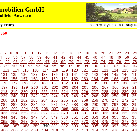
immobilien GmbH
ndliche Anwesen
y Policy
country sayings
07. Augus
7360
6
7
8
9
10
11
12
13
14
15
16
17
18
19
20
21
22
23
2
4
35
36
37
38
39
40
41
42
43
44
45
46
47
48
49
50
5
1
62
63
64
65
66
67
68
69
70
71
72
73
74
75
76
77
7
8
89
90
91
92
93
94
95
96
97
98
99
100
101
102
103
10
2
113
114
115
116
117
118
119
120
121
122
123
124
125
12
134
135
136
137
138
139
140
141
142
143
144
145
146
14
155
156
157
158
159
160
161
162
163
164
165
166
167
16
176
177
178
179
180
181
182
183
184
185
186
187
188
18
197
198
199
200
201
202
203
204
205
206
207
208
209
21
218
219
220
221
222
223
224
225
226
227
228
229
230
23
239
240
241
242
243
244
245
246
247
248
249
250
251
25
260
261
262
263
264
265
266
267
268
269
270
271
272
27
281
282
283
284
285
286
287
288
289
290
291
292
293
29
302
303
304
305
306
307
308
309
310
311
312
313
314
31
323
324
325
326
327
328
329
330
331
332
333
334
335
33
344
345
346
347
348
349
350
351
352
353
354
355
356
35
365
366
367
368
369
370
371
372
373
374
375
376
377
37
386
387
388
389
390
391
392
393
394
395
396
397
398
39
405
406
407
408
409
410
411
412
413
414
415
416
417
41