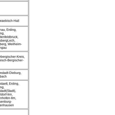
waebisch-Hall
hau, Erding,
ing,
tenfeldbruck,
sbergLech,
berg, Weilheim-
ngau
rbergischer-Kreis,
isch-Bergischer-
mstadt-Dieburg,
nbach
staett, Erding,
ing,
stadt(Stadt),
dorf-Inn,
enhofen-Ilm,
senburg-
enhausen