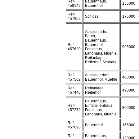
Ref-
Bauernhaus,
155000
458142
Bauernhof
Ref-
Schloss
175000
457852
Aussiedlerhof,
Bauer,
Bauernhaus,
Ref-
Bauernhof,
995000
457620
Forsthaus,
Landhaus, Muehle,
Reitanlage,
Reiterhof, Schloss
Ref-
Aussiedlerhof,
400000
457562
Bauernhof, Muehle
Ref-
Reitanlage,
490000
457446
Reiterhof
Bauernhaus,
Ref-
Einfamilienhaus,
300000
457272
Forsthaus,
Landhaus, Muehle
Ref-
Bauernhof
165000
457098
Ref-
Bauernhaus,
130000