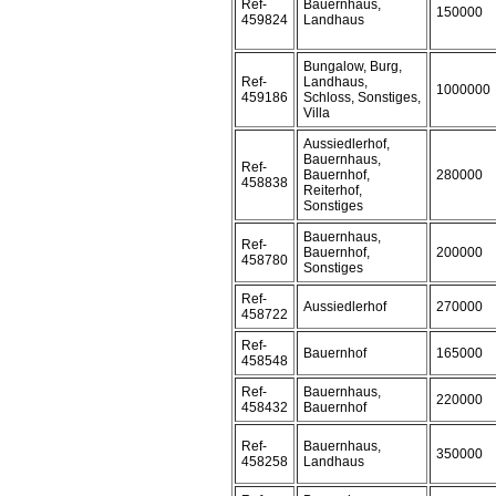
Ref-
Bauernhaus,
150000
459824
Landhaus
Bungalow, Burg,
Ref-
Landhaus,
1000000
459186
Schloss, Sonstiges,
Villa
Aussiedlerhof,
Bauernhaus,
Ref-
Bauernhof,
280000
458838
Reiterhof,
Sonstiges
Bauernhaus,
Ref-
Bauernhof,
200000
458780
Sonstiges
Ref-
Aussiedlerhof
270000
458722
Ref-
Bauernhof
165000
458548
Ref-
Bauernhaus,
220000
458432
Bauernhof
Ref-
Bauernhaus,
350000
458258
Landhaus